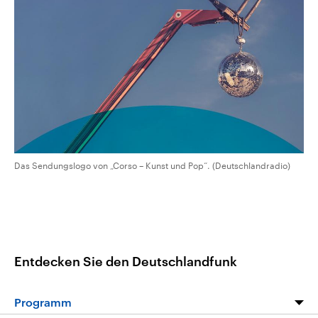
CDU, SPD und FDP regiert.-
aktuelle Weltgeschehen.
Umfragen, Prognosen,
Wahlprogramme, aktuelle Berichte
Sendungen
Programm
Podcasts
und Hintergründe zu den Parteien
und Kandidaten der anstehenden
Wahl.
Audio-Archiv
Das Sendungslogo von „Corso – Kunst und Pop“. (Deutschlandradio)
Entdecken Sie den Deutschlandfunk
Programm