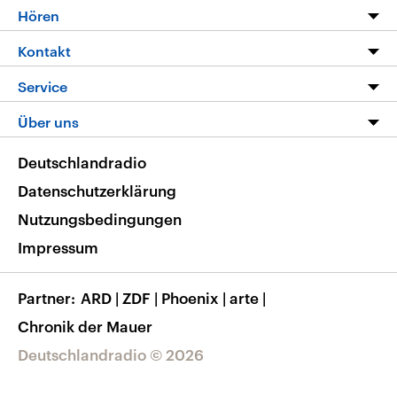
Programm
Hören
Alle Sendungen
Livestream
Kontakt
Die Nachrichten
Audios
Hörerservice
Service
Nachrichtenleicht
Podcasts
Social Media
FAQ
Über uns
Neue Beiträge auf dlf.de
Deutschlandfunk App
Newsletter
Deutschlandradio
Themen-Schwerpunkte
Nachrichten App
Deutschlandradio
Veranstaltungen
Presse
Frequenzen
Datenschutzerklärung
Musikliste
Ausbildung und Karriere
Nutzungsbedingungen
RSS
Transparenz
Impressum
Korrekturen
Barrierefreiheit
Partner
ARD
|
ZDF
|
Phoenix
|
arte
|
Chronik der Mauer
Deutschlandradio © 2026