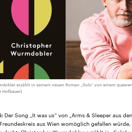
mdobler erzählt in seinem neuen Roman „Solo“ von einem queeren
r Hofbauer)
i:
Der Song „It was us“ von „Arms & Sleeper aus den
Freundeskreis aus Wien womöglich gefallen würde,