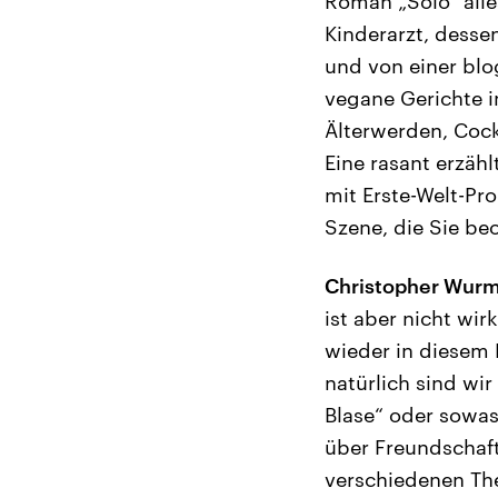
Roman „Solo“ alle
Kinderarzt, desse
und von einer blo
vegane Gerichte 
Älterwerden, Cock
Eine rasant erzäh
mit Erste-Welt-Pro
Szene, die Sie b
Christopher Wurm
ist aber nicht wi
wieder in diesem 
natürlich sind wir
Blase“ oder sowas.
über Freundschaft
verschiedenen The