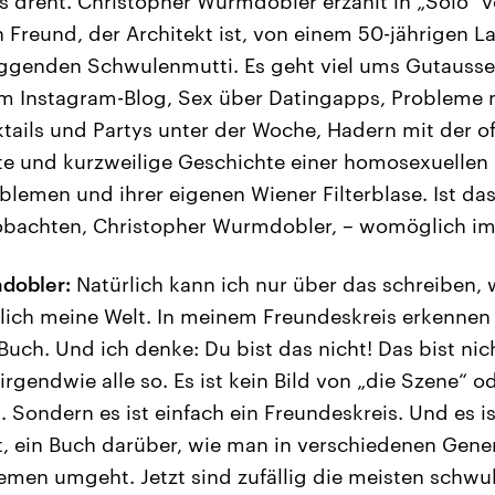
s dreht. Christopher Wurmdobler erzählt in „Solo“ 
n Freund, der Architekt ist, von einem 50-jährigen 
ggenden Schwulenmutti. Es geht viel ums Gutausse
im Instagram-Blog, Sex über Datingapps, Probleme
tails und Partys unter der Woche, Hadern mit der o
lte und kurzweilige Geschichte einer homosexuelle
blemen und ihrer eigenen Wiener Filterblase. Ist das
eobachten, Christopher Wurmdobler, – womöglich i
dobler:
Natürlich kann ich nur über das schreiben, 
rklich meine Welt. In meinem Freundeskreis erkennen
Buch. Und ich denke: Du bist das nicht! Das bist nic
 irgendwie alle so. Es ist kein Bild von „die Szene“ o
 Sondern es ist einfach ein Freundeskreis. Und es is
, ein Buch darüber, wie man in verschiedenen Gene
men umgeht. Jetzt sind zufällig die meisten schwul.