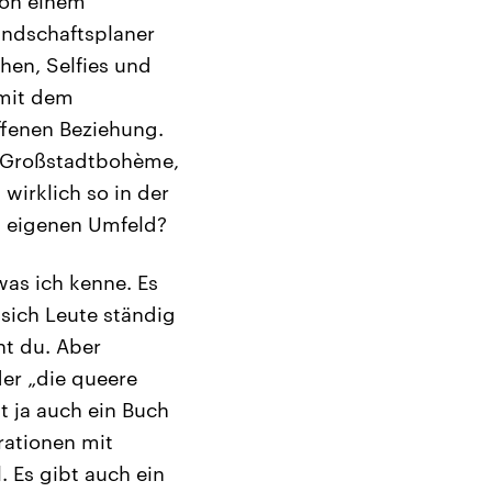
von einem
Landschaftsplaner
hen, Selfies und
 mit dem
ffenen Beziehung.
n Großstadtbohème,
 wirklich so in der
m eigenen Umfeld?
was ich kenne. Es
 sich Leute ständig
ht du. Aber
der „die queere
t ja auch ein Buch
rationen mit
 Es gibt auch ein