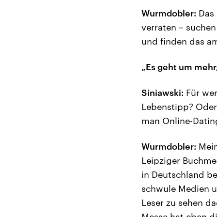
Wurmdobler:
Das k
verraten – suchen
und finden das am
„Es geht um mehr,
Siniawski:
Für wen
Lebenstipp? Oder 
man Online-Dating
Wurmdobler:
Mein
Leipziger Buchmes
in Deutschland be
schwule Medien u
Leser zu sehen da
Messe hat eben di