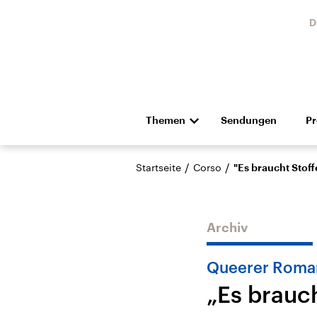
D
Themen
Sendungen
P
Die Nachrichten
Politik
/
/
Startseite
Corso
"Es braucht Stof
Hörspiel und Feature
Musik
Archiv
Queerer Roma
„Es brauc
Landtagswahl Sachsen-
USA
Anhalt 2026
Aktuel