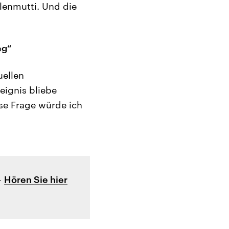
lenmutti. Und die
eg“
uellen
eignis bliebe
ese Frage würde ich
–
Hören Sie hier