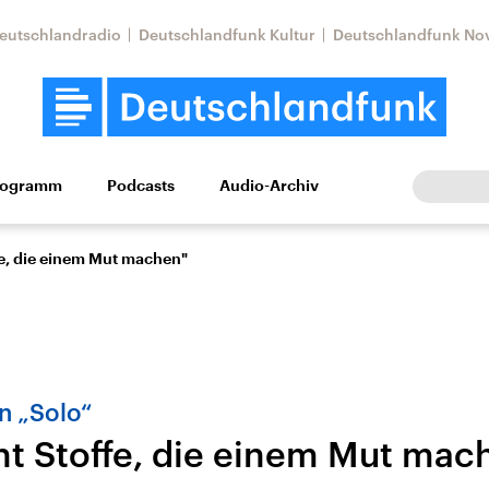
eutschlandradio
Deutschlandfunk Kultur
Deutschlandfunk No
rogramm
Podcasts
Audio-Archiv
Wirtschaft
Wissen
Kultur
Europa
Gesellschaf
fe, die einem Mut machen"
n „Solo“
ht Stoffe, die einem Mut mac
Nahostkonflikt
Iran
le Beiträge,
Aktuelle Lage und
Aktuelle Lage und