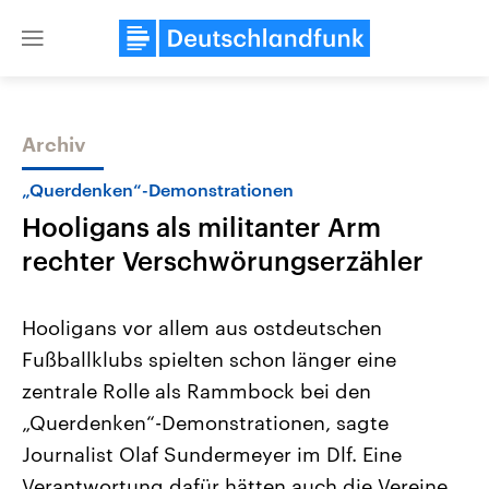
Close
menu
Archiv
Themen
„Querdenken“-Demonstrationen
Hooligans als militanter Arm
rechter Verschwörungserzähler
Hooligans vor allem aus ostdeutschen
Fußballklubs spielten schon länger eine
Landtagswahl Sachsen-Anhalt
USA
zentrale Rolle als Rammbock bei den
2026
Aktuelle Beiträge, Analys
Alle Informationen
Hintergründe
„Querdenken“-Demonstrationen, sagte
Sachsen-Anhalt wählt am 6.
Wirtschaftlich und militäri
September 2026 einen neuen
gehören die Vereinigten S
Journalist Olaf Sundermeyer im Dlf. Eine
Landtag. Seit 2021 wird das
den mächtigsten Ländern 
Verantwortung dafür hätten auch die Vereine,
Bundesland von einer Koalition aus
mit großem Einfluss auf d