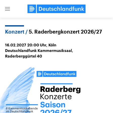
Close
menu
Konzert
5. Raderbergkonzert 2026/27
Themen
16.02.2027
20:00
Uhr,
Köln
Deutschlandfunk Kammermusiksaal,
Raderberggürtel 40
Landtagswahl Sachsen-Anhalt
USA
2026
Aktuelle Beiträge, Analys
Alle Informationen
Hintergründe
Sachsen-Anhalt wählt am 6.
Wirtschaftlich und militäri
September 2026 einen neuen
gehören die Vereinigten S
Landtag. Seit 2021 wird das
den mächtigsten Ländern 
Bundesland von einer Koalition aus
mit großem Einfluss auf d