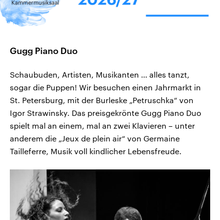
CDU, SPD und FDP regiert.-
aktuelle Weltgeschehen.
Umfragen, Prognosen,
Wahlprogramme, aktuelle Berichte
Sendungen
Programm
Podcasts
und Hintergründe zu den Parteien
und Kandidaten der anstehenden
Wahl.
Gugg Piano Duo
Audio-Archiv
Schaubuden, Artisten, Musikanten … alles tanzt,
sogar die Puppen! Wir besuchen einen Jahrmarkt in
St. Petersburg, mit der Burleske „Petruschka“ von
Igor Strawinsky. Das preisgekrönte Gugg Piano Duo
spielt mal an einem, mal an zwei Klavieren – unter
anderem die „Jeux de plein air“ von Germaine
Tailleferre, Musik voll kindlicher Lebensfreude.