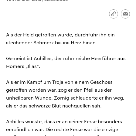
CDU, SPD und FDP regiert.-
aktuelle Weltgeschehen.
Umfragen, Prognosen,
Wahlprogramme, aktuelle Berichte
Link
Emai
Sendungen
Programm
Podcasts
und Hintergründe zu den Parteien
kopieren/te
und Kandidaten der anstehenden
Wahl.
Audio-Archiv
Als der Held getroffen wurde, durchfuhr ihn ein
stechender Schmerz bis ins Herz hinan.
Gemeint ist Achilles, der ruhmreiche Heerführer aus
Homers „Ilias“.
Als er im Kampf um Troja von einem Geschoss
getroffen worden war, zog er den Pfeil aus der
unheilbaren Wunde. Zornig schleuderte er ihn weg,
als er das schwarze Blut nachquellen sah.
Achilles wusste, dass er an seiner Ferse besonders
empfindlich war. Die rechte Ferse war die einzige