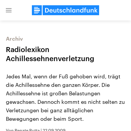
Close
menu
Archiv
Themen
Radiolexikon
Achillessehnenverletzung
Jedes Mal, wenn der Fuß gehoben wird, trägt
die Achillessehne den ganzen Körper. Die
Achillessehne ist großen Belastungen
gewachsen. Dennoch kommt es nicht selten zu
Landtagswahl Sachsen-Anhalt
USA
2026
Aktuelle Beiträge, Analys
Verletzungen bei ganz alltäglichen
Alle Informationen
Hintergründe
Sachsen-Anhalt wählt am 6.
Wirtschaftlich und militäri
Bewegungen oder beim Sport.
September 2026 einen neuen
gehören die Vereinigten S
Landtag. Seit 2021 wird das
den mächtigsten Ländern 
Bundesland von einer Koalition aus
mit großem Einfluss auf d
Von Renate Rutta
|
22.09.2009