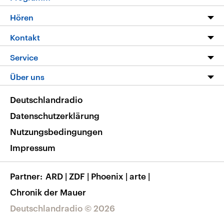
Programm
Hören
Alle Sendungen
Livestream
Kontakt
Die Nachrichten
Audios
Hörerservice
Service
Nachrichtenleicht
Podcasts
Social Media
FAQ
Über uns
Neue Beiträge auf dlf.de
Deutschlandfunk App
Newsletter
Deutschlandradio
Themen-Schwerpunkte
Nachrichten App
Deutschlandradio
Veranstaltungen
Presse
Frequenzen
Datenschutzerklärung
Musikliste
Ausbildung und Karriere
Nutzungsbedingungen
RSS
Transparenz
Impressum
Korrekturen
Barrierefreiheit
Partner
ARD
|
ZDF
|
Phoenix
|
arte
|
Chronik der Mauer
Deutschlandradio © 2026