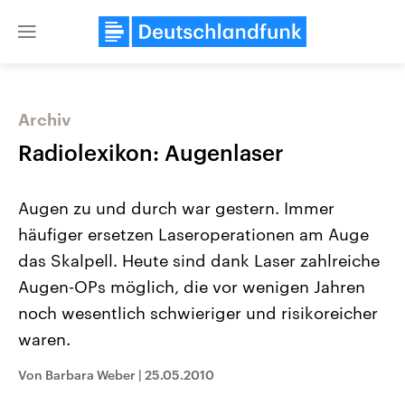
Close
menu
Archiv
Themen
Radiolexikon: Augenlaser
Augen zu und durch war gestern. Immer
häufiger ersetzen Laseroperationen am Auge
das Skalpell. Heute sind dank Laser zahlreiche
Augen-OPs möglich, die vor wenigen Jahren
noch wesentlich schwieriger und risikoreicher
USA
Nahostkonflikt
Aktuelle Beiträge, Analysen und
Aktuelle Lage und Hinter
waren.
Der Überfall der palästine
Hintergründe
Wirtschaftlich und militärisch
Terrororganisation Hamas
gehören die Vereinigten Staaten zu
Oktober 2023 auf Israel ha
Von Barbara Weber
|
25.05.2010
den mächtigsten Ländern der Erde,
Region wieder die Gewalt 
mit großem Einfluss auf das
Israel möchte die Hamas z