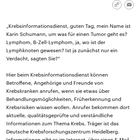
CDU, SPD und FDP regiert.-
aktuelle Weltgeschehen.
Link
Emai
Umfragen, Prognosen,
kopieren/te
Wahlprogramme, aktuelle Berichte
Sendungen
Programm
Podcasts
und Hintergründe zu den Parteien
und Kandidaten der anstehenden
„Krebsinformationsdienst, guten Tag, mein Name ist
Wahl.
Karin Schumann, um was für einen Tumor geht es?
Audio-Archiv
Lymphom, B-Zell-Lymphom, ja, wo ist der
Lymphknoten gewesen? Ist ja zunächst nur ein
Verdacht, sagten Sie?“
Hier beim Krebsinformationsdienst können
Betroffene, Angehörige und Freunde von
Krebskranken anrufen, wenn sie etwas über
Behandlungsmöglichkeiten, Früherkennung und
Krebsrisiken wissen wollen. Anrufer bekommen dort
aktuelle, qualitätsgeprüfte und verständliche
Informationen zum Thema Krebs. Träger ist das
Deutsche Krebsforschungszentrum Heidelberg.
Informationen gibt es im Internet, über einen E-Mail-