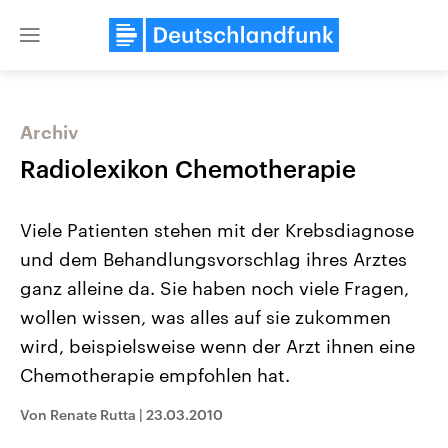
Close
menu
Archiv
Themen
Radiolexikon Chemotherapie
Viele Patienten stehen mit der Krebsdiagnose
und dem Behandlungsvorschlag ihres Arztes
ganz alleine da. Sie haben noch viele Fragen,
wollen wissen, was alles auf sie zukommen
wird, beispielsweise wenn der Arzt ihnen eine
Landtagswahl Sachsen-Anhalt
USA
2026
Aktuelle Beiträge, Analys
Chemotherapie empfohlen hat.
Alle Informationen
Hintergründe
Sachsen-Anhalt wählt am 6.
Wirtschaftlich und militäri
September 2026 einen neuen
gehören die Vereinigten S
Von Renate Rutta
|
23.03.2010
Landtag. Seit 2021 wird das
den mächtigsten Ländern 
Bundesland von einer Koalition aus
mit großem Einfluss auf d