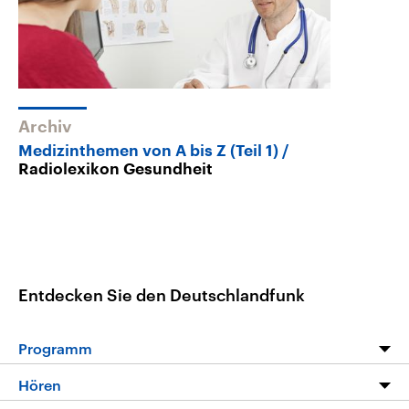
Archiv
Medizinthemen von A bis Z (Teil 1)
Radiolexikon Gesundheit
Entdecken Sie den Deutschlandfunk
Programm
Programm
Hören
Alle Sendungen