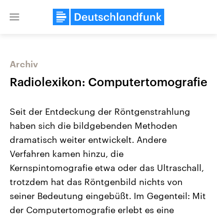
Close
menu
Archiv
Themen
Radiolexikon: Computertomografie
Seit der Entdeckung der Röntgenstrahlung
haben sich die bildgebenden Methoden
dramatisch weiter entwickelt. Andere
Verfahren kamen hinzu, die
Kernspintomografie etwa oder das Ultraschall,
USA
Nahostkonflikt
Aktuelle Beiträge, Analysen und
Aktuelle Lage und Hinter
trotzdem hat das Röntgenbild nichts von
Der Überfall der palästine
Hintergründe
Wirtschaftlich und militärisch
Terrororganisation Hamas
seiner Bedeutung eingebüßt. Im Gegenteil: Mit
gehören die Vereinigten Staaten zu
Oktober 2023 auf Israel ha
den mächtigsten Ländern der Erde,
Region wieder die Gewalt 
der Computertomografie erlebt es eine
mit großem Einfluss auf das
Israel möchte die Hamas z