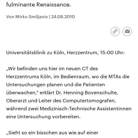
fulminante Renaissance.
aktuelle Weltgeschehen.
Diese wird wie die Hisboll
Libanon vom Iran unterstüt
Von Mirko Smiljanic
|
24.08.2010
Sendungen
Programm
Podcasts
Link
Audio-Archiv
Emai
kopieren/te
Universitätsklinik zu Köln, Herzzentrum, 15:00 Uhr:
„Wir befinden uns hier im neuen CT des
Herzzentrums Köln, im Bedienraum, wo die MTAs die
Untersuchungen planen und die Patienten
überwachen,“ erklärt Dr. Henning Bovenschulte,
Oberarzt und Leiter des Computertomografen,
während zwei Medizinisch-Technische Assistentinnen
eine Untersuchung vorbereiten.
„Sieht so ein bisschen aus wie auf einer