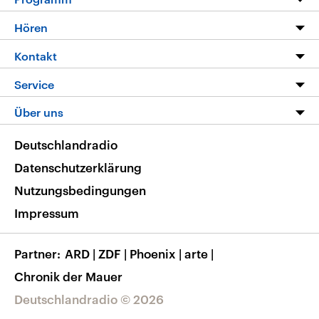
Programm
Hören
Alle Sendungen
Livestream
Kontakt
Die Nachrichten
Audios
Hörerservice
Service
Nachrichtenleicht
Podcasts
Social Media
FAQ
Über uns
Neue Beiträge auf dlf.de
Deutschlandfunk App
Newsletter
Deutschlandradio
Themen-Schwerpunkte
Nachrichten App
Deutschlandradio
Veranstaltungen
Presse
Frequenzen
Datenschutzerklärung
Musikliste
Ausbildung und Karriere
Nutzungsbedingungen
RSS
Transparenz
Impressum
Korrekturen
Barrierefreiheit
Partner
ARD
|
ZDF
|
Phoenix
|
arte
|
Chronik der Mauer
Deutschlandradio © 2026