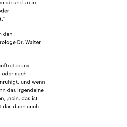
en ab und zu in
oder
.“
n den
ologe Dr. Walter
auftretendes
n oder auch
unruhigt, und wenn
ann das irgendeine
, ‚nein, das ist
t das dann auch