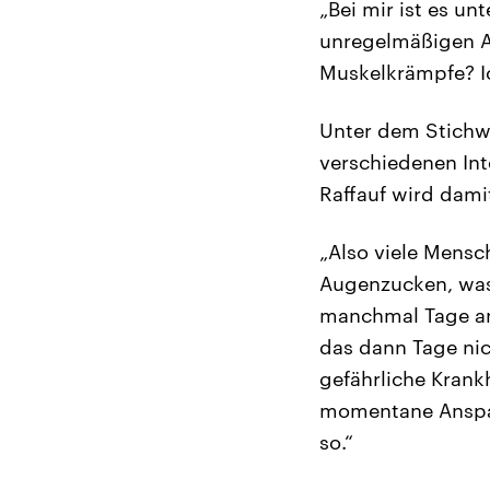
„Bei mir ist es u
unregelmäßigen Ab
Muskelkrämpfe? I
Unter dem Stichwo
verschiedenen Int
Raffauf wird damit
„Also viele Mens
Augenzucken, was 
manchmal Tage an
das dann Tage nic
gefährliche Krankh
momentane Anspan
so.“