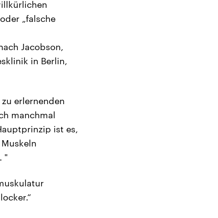
llkürlichen
 oder „falsche
 nach Jacobson,
linik in Berlin,
 zu erlernenden
auch manchmal
auptprinzip ist es,
n Muskeln
 "
nmuskulatur
locker.“