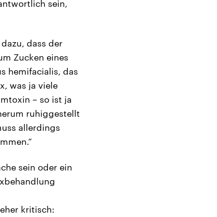
ntwortlich sein,
 dazu, dass der
zum Zucken eines
 hemifacialis, das
, was ja viele
toxin – so ist ja
herum ruhiggestellt
uss allerdings
kommen.“
che sein oder ein
toxbehandlung
her kritisch: