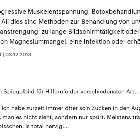
sen und
Hintergründe
Hintergründe
Der Überfall der
Der Iran – seit der
rgründe
ogressive Muskelentspannung, Botoxbehandlu
haftlich und
palästinensischen
Islamischen Revolu
risch gehören die
Terrororganisation
1979 auch Islamisc
 All dies sind Methoden zur Behandlung von un
igten Staaten zu
Hamas im Oktober 2023
Republik Iran – ist e
ächtigsten
auf Israel hat in der
von einem
anstrengung, zu lange Bildschirmtätigkeit ode
n der Erde, mit
Region wieder die
Religionsführer auto
 Einfluss auf das
Gewalt entfacht. Israel
regierter Staat im 
uch Magnesiummangel, eine Infektion oder erhö
le Weltgeschehen.
möchte die Hamas
Osten. Eine Feindsc
zerstören. Diese wird wie
zu Israel und zu de
die Hisbollah im Libanon
ist fest in der
f
|
03.12.2013
vom Iran unterstützt.
Staatsideologie
verankert.
in Spiegelbild für Hilferufe der verschiedensten Art...
Ich habe zurzeit immer öfter so’n Zucken in den A
s man es nicht sieht, sondern nur spürt. Meistens t
sschen. Is total nervig....“