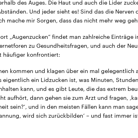
nterhalb des Auges. Die Haut und auch die Lider zuck
ständen. Und jeder sieht es! Sind das die Nerven 
ch mache mir Sorgen, dass das nicht mehr weg geht
rt „Augenzucken“ findet man zahlreiche Einträge i
ernetforen zu Gesundheitsfragen, und auch der Neur
 häufiger konfrontiert:
chen kommen und klagen über ein mal gelegentlich 
eigentlich ein Lidzucken ist, was Minuten, Stunde
halten kann, und es gibt Leute, die das extrem be
ht aufhört, dann gehen sie zum Arzt und fragen, ‚k
eit sein?‘, und in den meisten Fällen kann man sagen
nung, wird sich zurückbilden‘ – und fast immer is