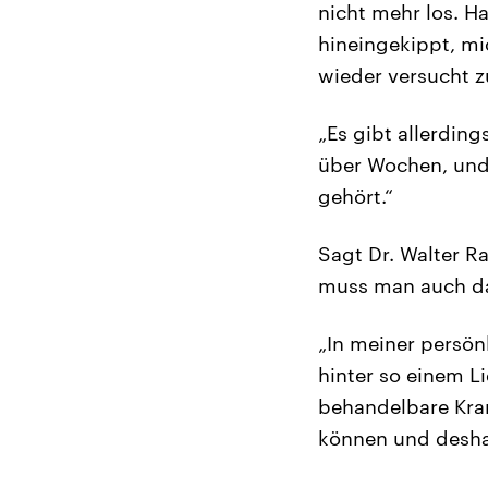
nicht mehr los. 
hineingekippt, mi
wieder versucht zu
„Es gibt allerdi
über Wochen, und 
gehört.“
Sagt Dr. Walter R
muss man auch da
„In meiner persönl
hinter so einem Li
behandelbare Krank
können und desha