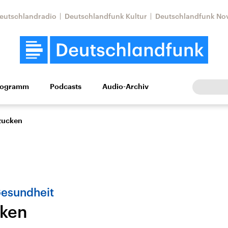
eutschlandradio
Deutschlandfunk Kultur
Deutschlandfunk No
rogramm
Podcasts
Audio-Archiv
Wirtschaft
Wissen
Kultur
Europa
Gesellschaf
zucken
Gesundheit
ken
Nahostkonflikt
Iran
le Beiträge,
Aktuelle Lage und
Aktuelle Lage und