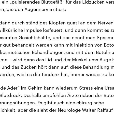
 ein „pulsierendes Blutgefäß“ für das Lidzucken vera
n, die den Augennerv irritiert:
 dann durch ständiges Klopfen quasi an dem Nerven
illkürliche Impulse losfeuert, und dann kommt es 
esamten Gesichtshälfte, und das nennt man Spasmus
hr gut behandelt werden kann mit Injektion von Botox
kosmetischen Behandlungen, und mit dem Botolinum
ame – wird dann das Lid und der Muskel ums Auge 
, und das Zucken hört dann auf, diese Behandlung m
werden, weil es die Tendenz hat, immer wieder zu 
nde Ader“ im Gehirn kann wiederum Stress eine Ursa
r Blutdruck. Deshalb empfehlen Ärzte neben der Bo
nnungsübungen. Es gibt auch eine chirurgische
hkeit, aber die sieht der Neurologe Walter Raffauf e