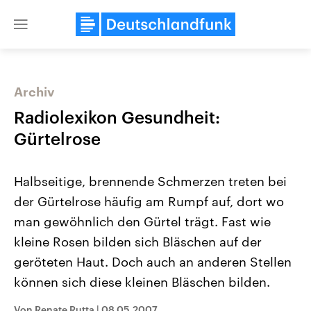
Close
menu
Archiv
Themen
Radiolexikon Gesundheit:
Gürtelrose
Halbseitige, brennende Schmerzen treten bei
der Gürtelrose häufig am Rumpf auf, dort wo
man gewöhnlich den Gürtel trägt. Fast wie
kleine Rosen bilden sich Bläschen auf der
Landtagswahl Sachsen-Anhalt
USA
2026
Aktuelle Beiträge, Analys
geröteten Haut. Doch auch an anderen Stellen
Alle Informationen
Hintergründe
Sachsen-Anhalt wählt am 6.
Wirtschaftlich und militäri
können sich diese kleinen Bläschen bilden.
September 2026 einen neuen
gehören die Vereinigten S
Landtag. Seit 2021 wird das
den mächtigsten Ländern 
Bundesland von einer Koalition aus
mit großem Einfluss auf d
Von Renate Rutta
|
08.05.2007