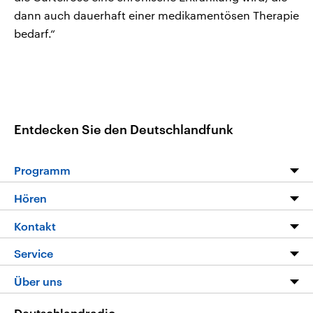
dann auch dauerhaft einer medikamentösen Therapie
bedarf.“
Entdecken Sie den Deutschlandfunk
Programm
Programm
Hören
Alle Sendungen
Livestream
Kontakt
Die Nachrichten
Audios
Hörerservice
Service
Nachrichtenleicht
Podcasts
Social Media
FAQ
Über uns
Neue Beiträge auf dlf.de
Deutschlandfunk App
Newsletter
Deutschlandradio
Themen-Schwerpunkte
Nachrichten App