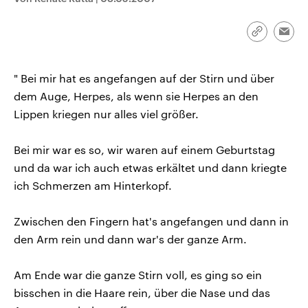
CDU, SPD und FDP regiert.-
aktuelle Weltgeschehen.
Umfragen, Prognosen,
Wahlprogramme, aktuelle Berichte
Link
Emai
Sendungen
Programm
Podcasts
und Hintergründe zu den Parteien
kopieren/te
und Kandidaten der anstehenden
Wahl.
Audio-Archiv
" Bei mir hat es angefangen auf der Stirn und über
dem Auge, Herpes, als wenn sie Herpes an den
Lippen kriegen nur alles viel größer.
Bei mir war es so, wir waren auf einem Geburtstag
und da war ich auch etwas erkältet und dann kriegte
ich Schmerzen am Hinterkopf.
Zwischen den Fingern hat's angefangen und dann in
den Arm rein und dann war's der ganze Arm.
Am Ende war die ganze Stirn voll, es ging so ein
bisschen in die Haare rein, über die Nase und das