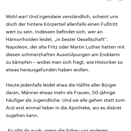
kopieren/te
CDU, SPD und FDP regiert.-
aktuelle Weltgeschehen.
Umfragen, Prognosen,
Wahlprogramme, aktuelle Berichte
Wohl war! Und irgendwie verständlich, scheint uns
Sendungen
Programm
Podcasts
und Hintergründe zu den Parteien
und Kandidaten der anstehenden
doch der hintere Körperteil allenfalls einen Fußtritt
Wahl.
wert zu sein. Indessen befindet sich, wer an
Audio-Archiv
Hämorrhoiden leidet, „in bester Gesellschaft“.
Napoleon, der alte Fritz oder Martin Luther hatten mit
diesen schmerzhaften Ausstülpungen am Enddarm
zu kämpfen – wobei man sich fragt, wie Historiker so
etwas herausgefunden haben wollen.
Heute jedenfalls leidet etwa die Hälfte aller Bürger
daran, Männer etwas mehr als Frauen, 50-jährige
häufiger als Jugendliche. Und sie alle gehen statt zum
Arzt erst einmal lieber in die Apotheke, wo es diskret
zugehen kann.
„Es gibt da auch, wenn die Scheu vor anderen