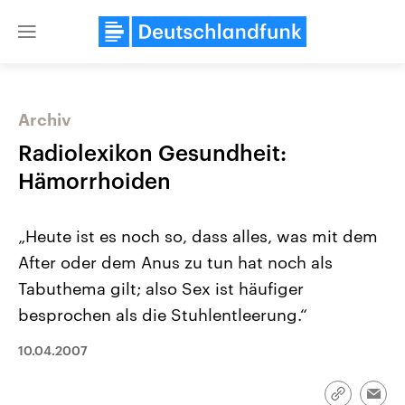
Close
menu
Archiv
Themen
Radiolexikon Gesundheit:
Hämorrhoiden
„Heute ist es noch so, dass alles, was mit dem
After oder dem Anus zu tun hat noch als
Tabuthema gilt; also Sex ist häufiger
besprochen als die Stuhlentleerung.“
Landtagswahl Sachsen-Anhalt
USA
2026
Aktuelle Beiträge, Analys
Alle Informationen
Hintergründe
10.04.2007
Sachsen-Anhalt wählt am 6.
Wirtschaftlich und militäri
September 2026 einen neuen
gehören die Vereinigten S
Landtag. Seit 2021 wird das
den mächtigsten Ländern 
Link
Bundesland von einer Koalition aus
mit großem Einfluss auf d
Emai