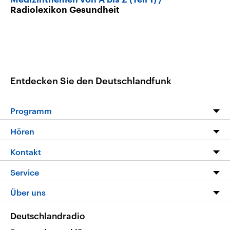
Radiolexikon Gesundheit
Entdecken Sie den Deutschlandfunk
Programm
Programm
Hören
Alle Sendungen
Livestream
Kontakt
Die Nachrichten
Audios
Hörerservice
Service
Nachrichtenleicht
Podcasts
Social Media
FAQ
Über uns
Neue Beiträge auf dlf.de
Deutschlandfunk App
Newsletter
Deutschlandradio
Themen-Schwerpunkte
Nachrichten App
Deutschlandradio
Veranstaltungen
Presse