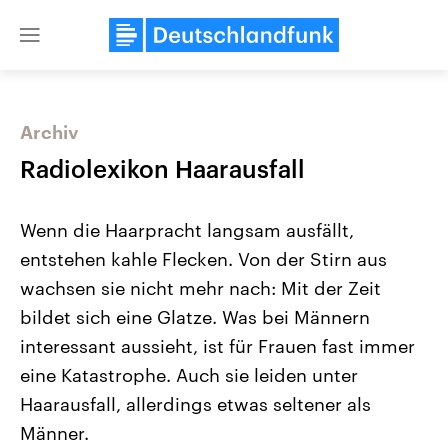
Close
menu
Archiv
Themen
Radiolexikon Haarausfall
Wenn die Haarpracht langsam ausfällt,
entstehen kahle Flecken. Von der Stirn aus
wachsen sie nicht mehr nach: Mit der Zeit
bildet sich eine Glatze. Was bei Männern
interessant aussieht, ist für Frauen fast immer
USA
Nahostkonflikt
Aktuelle Beiträge, Analysen und
Aktuelle Lage und Hinter
eine Katastrophe. Auch sie leiden unter
Der Überfall der palästine
Hintergründe
Wirtschaftlich und militärisch
Terrororganisation Hamas
Haarausfall, allerdings etwas seltener als
gehören die Vereinigten Staaten zu
Oktober 2023 auf Israel ha
den mächtigsten Ländern der Erde,
Region wieder die Gewalt 
Männer.
mit großem Einfluss auf das
Israel möchte die Hamas z