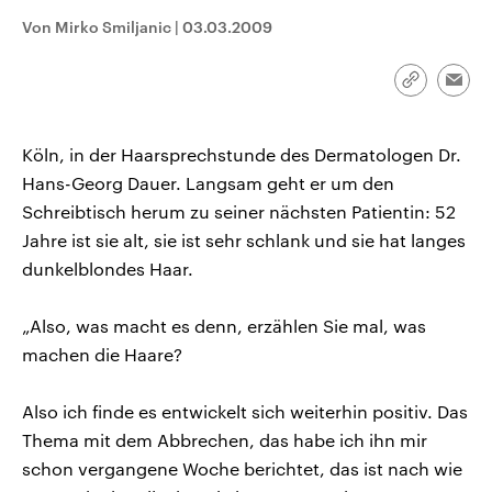
aktuelle Weltgeschehen.
Diese wird wie die Hisboll
Von Mirko Smiljanic
|
03.03.2009
Libanon vom Iran unterstüt
Sendungen
Programm
Podcasts
Link
Emai
kopieren/te
Audio-Archiv
Köln, in der Haarsprechstunde des Dermatologen Dr.
Hans-Georg Dauer. Langsam geht er um den
Schreibtisch herum zu seiner nächsten Patientin: 52
Jahre ist sie alt, sie ist sehr schlank und sie hat langes
dunkelblondes Haar.
„Also, was macht es denn, erzählen Sie mal, was
machen die Haare?
Also ich finde es entwickelt sich weiterhin positiv. Das
Thema mit dem Abbrechen, das habe ich ihn mir
schon vergangene Woche berichtet, das ist nach wie