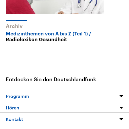
Archiv
Medizinthemen von A bis Z (Teil 1)
Radiolexikon Gesundheit
Entdecken Sie den Deutschlandfunk
Programm
Programm
Hören
Alle Sendungen
Livestream
Kontakt
Die Nachrichten
Audios
Hörerservice