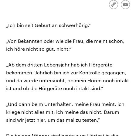
CDU, SPD und FDP regiert.-
aktuelle Weltgeschehen.
Link
Emai
Umfragen, Prognosen,
kopieren/te
Wahlprogramme, aktuelle Berichte
Sendungen
Programm
Podcasts
und Hintergründe zu den Parteien
und Kandidaten der anstehenden
„Ich bin seit Geburt an schwerhörig.“
Wahl.
Audio-Archiv
„Von Bekannten oder wie die Frau, die meint schon,
ich höre nicht so gut, nicht.“
„Ab dem dritten Lebensjahr hab ich Hörgeräte
bekommen. Jährlich bin ich zur Kontrolle gegangen,
und da wurde untersucht, ob mein Hören noch intakt
ist und ob die Hörgeräte noch intakt sind.“
„Und dann beim Unterhalten, meine Frau meint, ich
kriege nicht alles mit, ich meine das nicht. Darum
sind wir jetzt hier, um das mal zu testen.“
Die beiden Männer sind heute zum Hörtest in die