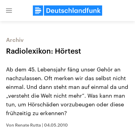
Close
menu
Archiv
Themen
Radiolexikon: Hörtest
Ab dem 45. Lebensjahr fäng unser Gehör an
nachzulassen. Oft merken wir das selbst nicht
einmal. Und dann steht man auf einmal da und
„versteht die Welt nicht mehr“. Was kann man
tun, um Hörschäden vorzubeugen oder diese
Landtagswahl Sachsen-Anhalt
USA
2026
Aktuelle Beiträge, Analys
frühzeitig zu erkennen?
Alle Informationen
Hintergründe
Sachsen-Anhalt wählt am 6.
Wirtschaftlich und militäri
September 2026 einen neuen
gehören die Vereinigten S
Von Renate Rutta
|
04.05.2010
Landtag. Seit 2021 wird das
den mächtigsten Ländern 
Bundesland von einer Koalition aus
mit großem Einfluss auf d