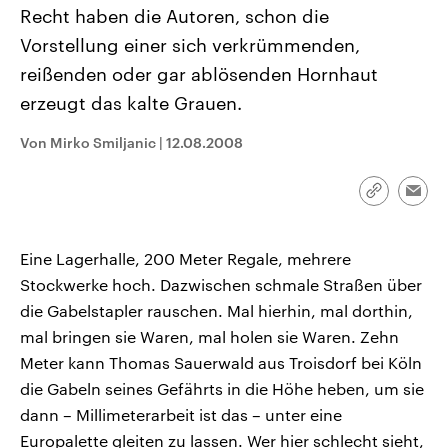
CDU, SPD und FDP regiert.-
aktuelle Weltgeschehen.
Recht haben die Autoren, schon die
Umfragen, Prognosen,
Vorstellung einer sich verkrümmenden,
Wahlprogramme, aktuelle Berichte
Sendungen
Programm
Podcasts
und Hintergründe zu den Parteien
reißenden oder gar ablösenden Hornhaut
und Kandidaten der anstehenden
Wahl.
erzeugt das kalte Grauen.
Audio-Archiv
Von Mirko Smiljanic
|
12.08.2008
Link
Emai
kopieren/te
Eine Lagerhalle, 200 Meter Regale, mehrere
Stockwerke hoch. Dazwischen schmale Straßen über
die Gabelstapler rauschen. Mal hierhin, mal dorthin,
mal bringen sie Waren, mal holen sie Waren. Zehn
Meter kann Thomas Sauerwald aus Troisdorf bei Köln
die Gabeln seines Gefährts in die Höhe heben, um sie
dann – Millimeterarbeit ist das – unter eine
Europalette gleiten zu lassen. Wer hier schlecht sieht,