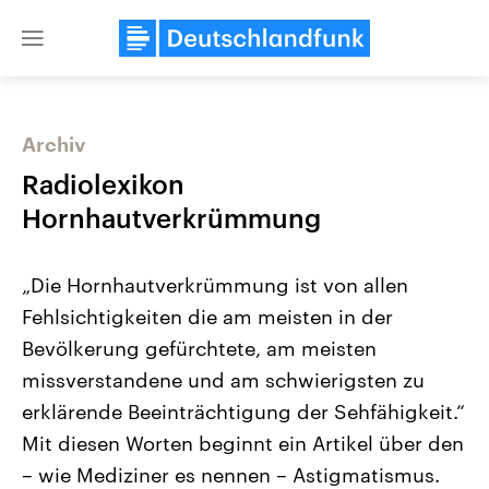
Close
menu
Archiv
Themen
Radiolexikon
Hornhautverkrümmung
„Die Hornhautverkrümmung ist von allen
Fehlsichtigkeiten die am meisten in der
Bevölkerung gefürchtete, am meisten
missverstandene und am schwierigsten zu
Landtagswahl Sachsen-Anhalt
USA
2026
Aktuelle Beiträge, Analys
erklärende Beeinträchtigung der Sehfähigkeit.“
Alle Informationen
Hintergründe
Sachsen-Anhalt wählt am 6.
Wirtschaftlich und militäri
Mit diesen Worten beginnt ein Artikel über den
September 2026 einen neuen
gehören die Vereinigten S
Landtag. Seit 2021 wird das
den mächtigsten Ländern 
– wie Mediziner es nennen – Astigmatismus.
Bundesland von einer Koalition aus
mit großem Einfluss auf d