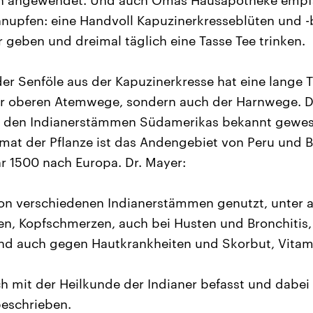
en angewendet. Und auch Omas Hausapotheke empfa
upfen: eine Handvoll Kapuzinerkresseblüten und -blä
geben und dreimal täglich eine Tasse Tee trinken.
r Senföle aus der Kapuzinerkresse hat eine lange Tr
der oberen Atemwege, sondern auch der Harnwege. D
n den Indianerstämmen Südamerikas bekannt gewes
mat der Pflanze ist das Andengebiet von Peru und B
r 1500 nach Europa. Dr. Mayer:
von verschiedenen Indianerstämmen genutzt, unter
n, Kopfschmerzen, auch bei Husten und Bronchitis, 
Und auch gegen Hautkrankheiten und Skorbut, Vita
 mit der Heilkunde der Indianer befasst und dabei
beschrieben.