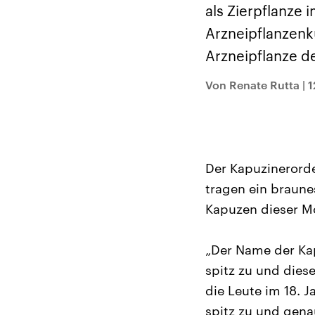
Alle Informationen
Analy
als Zierpflanze
Sachsen-Anhalt wählt
Hinte
am 6. September 2026
Wirtsc
Arzneipflanzenk
einen neuen Landtag.
militä
Seit 2021 wird das
Verein
Arzneipflanze d
Bundesland von einer
den m
Koalition aus CDU, SPD
Länder
und FDP regiert.-
großem
Von Renate Rutta
|
1
Umfragen, Prognosen,
aktuel
Wahlprogramme,
aktuelle Berichte und
Hintergründe zu den
Parteien und Kandidaten
der anstehenden Wahl.
Der Kapuzinerorde
tragen ein braune
Kapuzen dieser M
„Der Name der Kap
spitz zu und dies
die Leute im 18. 
spitz zu und gena