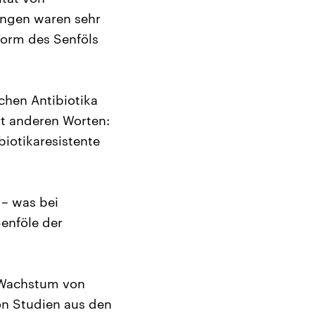
ungen waren sehr
Form des Senföls
chen Antibiotika
it anderen Worten:
biotikaresistente
 – was bei
Senföle der
s Wachstum von
on Studien aus den