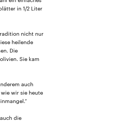
hl ein einfaches
tter in 1/2 Liter
adition nicht nur
iese heilende
en. Die
olivien. Sie kam
 anderem auch
wie wir sie heute
minmangel.“
 auch die