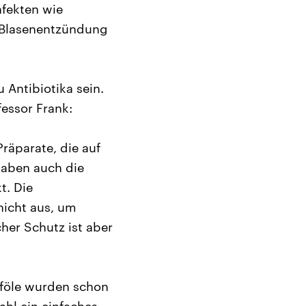
nfekten wie
 Blasenentzündung
 Antibiotika sein.
fessor Frank:
räparate, die auf
haben auch die
t. Die
nicht aus, um
cher Schutz ist aber
nföle wurden schon