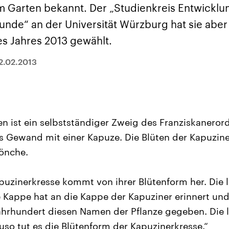
sen und
Hintergründe
Hintergründe
 im Garten bekannt. Der „Studienkreis Entwickl
Der Überfall der
Der Iran – seit der
rgründe
haftlich und
palästinensischen
Islamischen Revolu
unde“ an der Universität Würzburg hat sie aber
risch gehören die
Terrororganisation
1979 auch Islamisc
igten Staaten zu
Hamas im Oktober 2023
Republik Iran – ist e
es Jahres 2013 gewählt.
ächtigsten
auf Israel hat in der
von einem
n der Erde, mit
Region wieder die
Religionsführer auto
 Einfluss auf das
Gewalt entfacht. Israel
regierter Staat im 
2.02.2013
le Weltgeschehen.
möchte die Hamas
Osten. Eine Feindsc
zerstören. Diese wird wie
zu Israel und zu de
die Hisbollah im Libanon
ist fest in der
vom Iran unterstützt.
Staatsideologie
verankert.
n ist ein selbstständiger Zweig des Franziskaneror
s Gewand mit einer Kapuze. Die Blüten der Kapuzin
önche.
uzinerkresse kommt von ihrer Blütenform her. Die 
e Kappe hat an die Kappe der Kapuziner erinnert u
Jahrhundert diesen Namen der Pflanze gegeben. Die l
uso tut es die Blütenform der Kapuzinerkresse.“