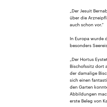
„Der Jesuit Berna
über die Arzneipf
auch schon vor.“
In Europa wurde d
besonders Seereis
„Der Hortus Eystet
Bischofssitz dort
der damalige Bis
sich einen fantas
den Garten konnte
Abbildungen mache
erste Beleg von K