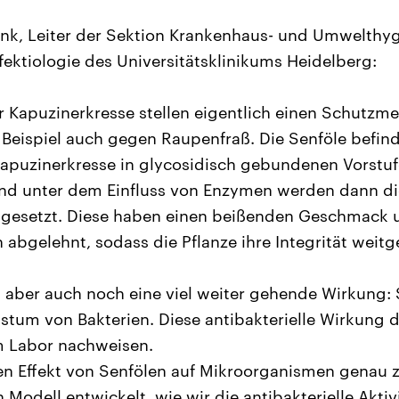
ank, Leiter der Sektion Krankenhaus- und Umwelthy
fektiologie des Universitätsklinikums Heidelberg:
er Kapuzinerkresse stellen eigentlich einen Schutz
 Beispiel auch gegen Raupenfraß. Die Senföle befind
Kapuzinerkresse in glycosidisch gebundenen Vorstu
Und unter dem Einfluss von Enzymen werden dann di
reigesetzt. Diese haben einen beißenden Geschmack
 abgelehnt, sodass die Pflanze ihre Integrität weitg
n aber auch noch eine viel weiter gehende Wirkung
tum von Bakterien. Diese antibakterielle Wirkung d
m Labor nachweisen.
n Effekt von Senfölen auf Mikroorganismen genau z
Modell entwickelt, wie wir die antibakterielle Aktiv