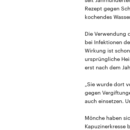
seit Jahrhundert
Rezept gegen Schn
kochendes Wasser 
Die Verwendung de
bei Infektionen 
Wirkung ist scho
ursprüngliche Hei
erst nach dem Jah
„Sie wurde dort 
gegen Vergiftunge
auch einsetzen. 
Mönche haben sich
Kapuzinerkresse 