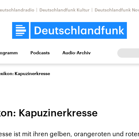
eutschlandradio
Deutschlandfunk Kultur
Deutschlandfunk No
rogramm
Podcasts
Audio-Archiv
Wirtschaft
Wissen
Kultur
Europa
Gesellschaf
exikon: Kapuzinerkresse
kon: Kapuzinerkresse
Nahostkonflikt
Iran
sse ist mit ihren gelben, orangeroten und rote
le Beiträge,
Aktuelle Lage und
Aktuelle Lage und