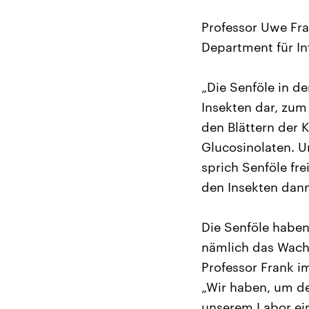
Professor Uwe Fr
Department für In
„Die Senföle in d
Insekten dar, zum
den Blättern der 
Glucosinolaten. 
sprich Senföle f
den Insekten dann
Die Senföle habe
nämlich das Wachs
Professor Frank i
„Wir haben, um de
unserem Labor ein 