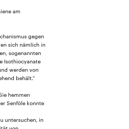
giene am
mechanismus gegen
en sich nämlich in
fen, sogenannten
e Isothiocyanate
 und werden von
ehend behält.“
: Sie hemmen
er Senföle konnte
u untersuchen, in
ität von