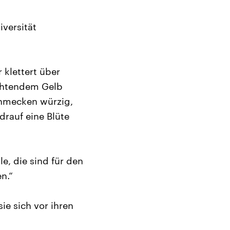
iversität
klettert über
uchtendem Gelb
chmecken würzig,
drauf eine Blüte
e, die sind für den
n.“
ie sich vor ihren