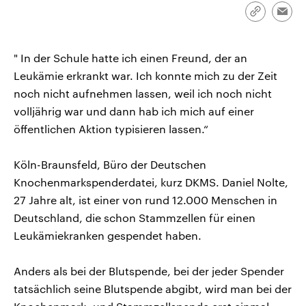
CDU, SPD und FDP regiert.-
aktuelle Weltgeschehen.
Link
Emai
Umfragen, Prognosen,
kopieren/te
Wahlprogramme, aktuelle Berichte
Sendungen
Programm
Podcasts
und Hintergründe zu den Parteien
und Kandidaten der anstehenden
" In der Schule hatte ich einen Freund, der an
Wahl.
Leukämie erkrankt war. Ich konnte mich zu der Zeit
Audio-Archiv
noch nicht aufnehmen lassen, weil ich noch nicht
volljährig war und dann hab ich mich auf einer
öffentlichen Aktion typisieren lassen.“
Köln-Braunsfeld, Büro der Deutschen
Knochenmarkspenderdatei, kurz DKMS. Daniel Nolte,
27 Jahre alt, ist einer von rund 12.000 Menschen in
Deutschland, die schon Stammzellen für einen
Leukämiekranken gespendet haben.
Anders als bei der Blutspende, bei der jeder Spender
tatsächlich seine Blutspende abgibt, wird man bei der