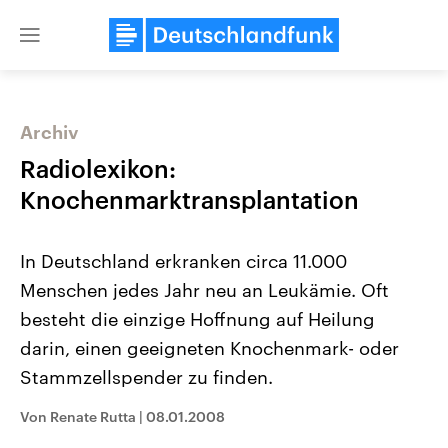
Close
menu
Archiv
Themen
Radiolexikon:
Knochenmarktransplantation
In Deutschland erkranken circa 11.000
Menschen jedes Jahr neu an Leukämie. Oft
besteht die einzige Hoffnung auf Heilung
darin, einen geeigneten Knochenmark- oder
Landtagswahl Sachsen-Anhalt
USA
2026
Aktuelle Beiträge, Analys
Stammzellspender zu finden.
Alle Informationen
Hintergründe
Sachsen-Anhalt wählt am 6.
Wirtschaftlich und militäri
September 2026 einen neuen
gehören die Vereinigten S
Von Renate Rutta
|
08.01.2008
Landtag. Seit 2021 wird das
den mächtigsten Ländern 
Bundesland von einer Koalition aus
mit großem Einfluss auf d