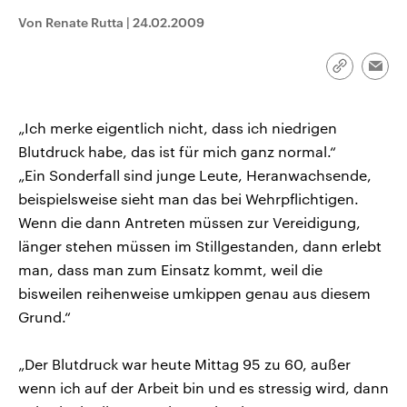
CDU, SPD und FDP regiert.-
aktuelle Weltgeschehen.
Von Renate Rutta
|
24.02.2009
Umfragen, Prognosen,
Wahlprogramme, aktuelle Berichte
Sendungen
Programm
Podcasts
und Hintergründe zu den Parteien
und Kandidaten der anstehenden
Link
Emai
Wahl.
kopieren/te
Audio-Archiv
„Ich merke eigentlich nicht, dass ich niedrigen
Blutdruck habe, das ist für mich ganz normal.“
„Ein Sonderfall sind junge Leute, Heranwachsende,
beispielsweise sieht man das bei Wehrpflichtigen.
Wenn die dann Antreten müssen zur Vereidigung,
länger stehen müssen im Stillgestanden, dann erlebt
man, dass man zum Einsatz kommt, weil die
bisweilen reihenweise umkippen genau aus diesem
Grund.“
„Der Blutdruck war heute Mittag 95 zu 60, außer
wenn ich auf der Arbeit bin und es stressig wird, dann