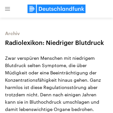
Close
menu
Archiv
Themen
Radiolexikon: Niedriger Blutdruck
Zwar verspüren Menschen mit niedrigem
Blutdruck selten Symptome, die über
Müdigkeit oder eine Beeinträchtigung der
Konzentrationsfähigkeit hinaus gehen. Ganz
harmlos ist diese Regulationsstörung aber
Landtagswahl Sachsen-Anhalt
USA
2026
Aktuelle Beiträge, Analys
trotzdem nicht. Denn nach einigen Jahren
Alle Informationen
Hintergründe
Sachsen-Anhalt wählt am 6.
Wirtschaftlich und militäri
kann sie in Bluthochdruck umschlagen und
September 2026 einen neuen
gehören die Vereinigten S
Landtag. Seit 2021 wird das
den mächtigsten Ländern 
damit lebenswichtige Organe bedrohen.
Bundesland von einer Koalition aus
mit großem Einfluss auf d