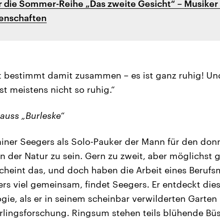
r die Sommer-Reihe „Das zweite Gesicht“ – Musiker 
enschaften
 bestimmt damit zusammen – es ist ganz ruhig! Und
st meistens nicht so ruhig.“
rauss „Burleske“
Rainer Seegers als Solo-Pauker der Mann für den donn
 in der Natur zu sein. Gern zu zweit, aber möglichst ga
cheint das, und doch haben die Arbeit eines Berufs
ers viel gemeinsam, findet Seegers. Er entdeckt die
ogie, als er in seinem scheinbar verwilderten Garte
rlingsforschung. Ringsum stehen teils blühende Büs