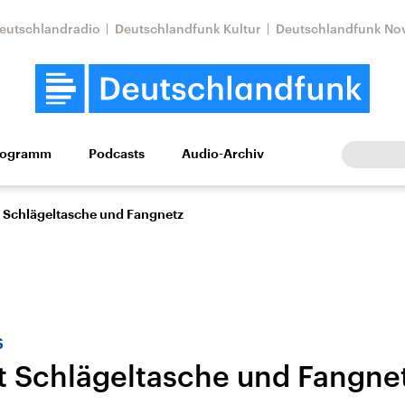
eutschlandradio
Deutschlandfunk Kultur
Deutschlandfunk No
rogramm
Podcasts
Audio-Archiv
Wirtschaft
Wissen
Kultur
Europa
Gesellschaf
 Schlägeltasche und Fangnetz
s
t Schlägeltasche und Fangne
Nahostkonflikt
Iran
le Beiträge,
Aktuelle Lage und
Aktuelle Lage und