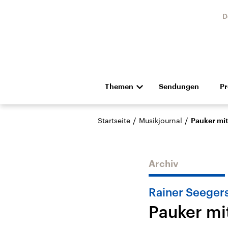
D
Themen
Sendungen
P
Die Nachrichten
Politik
/
/
Startseite
Musikjournal
Pauker mit
Hörspiel und Feature
Musik
Archiv
Rainer Seeger
Pauker mi
Landtagswahl Sachsen-
USA
Anhalt 2026
Aktuel