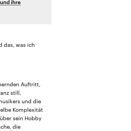
und ihre
 das, was ich
ernden Auftritt,
nz still.
musikers und die
selbe Komplexität
n über sein Hobby
che, die