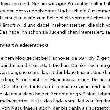
 Insekten sind. Nur ein winziger Prozentsatz aller 
e kleiner, desto unbekannter. Und auch die Zusamme
t erst klar, wenn zum Beispiel ein vermeintliches Un
kämpft wird und dabei Insekten sterben, die sich v
 Das habe ihn schon als Jugendlichen interessiert, s
ingsart wiederentdeckt
einem Moorgebiet bei Hannover, da war ich 17, geh
 bei der ich denke: „Halt! Die hast Du hier noch nie 
den Lungenenzian, das ist der blaue Enzian. Und die
rling, Alcon heißt der. Maculinaeus alcon. Das ist e
 Die leben in der Blüte des blauen Enzians, und nac
sie etwa einen halben Zentimeter groß sind, leben
eisensorten. Na ja, das Ende vom Lied war, ich find
von Maculinaeus alcon, der bis dahin als ausgesto