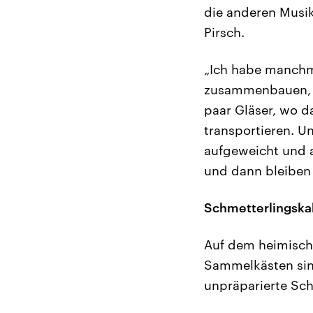
die anderen Musik
Pirsch.
„Ich habe manchm
zusammenbauen, d
paar Gläser, wo d
transportieren. U
aufgeweicht und a
und dann bleiben s
Schmetterlingska
Auf dem heimische
Sammelkästen sin
unpräparierte Sc