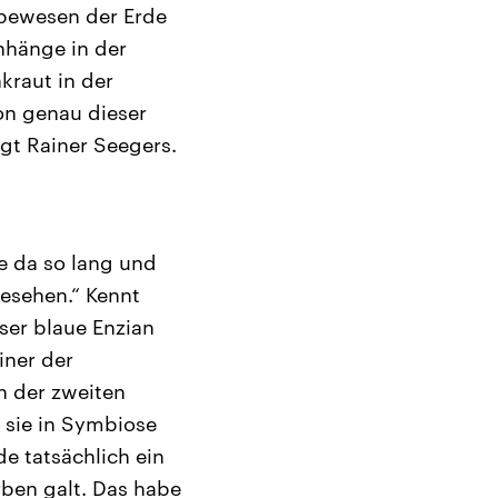
Lebewesen der Erde
nhänge in der
kraut in der
on genau dieser
agt Rainer Seegers.
e da so lang und
gesehen.“ Kennt
ser blaue Enzian
iner der
h der zweiten
 sie in Symbiose
e tatsächlich ein
rben galt. Das habe