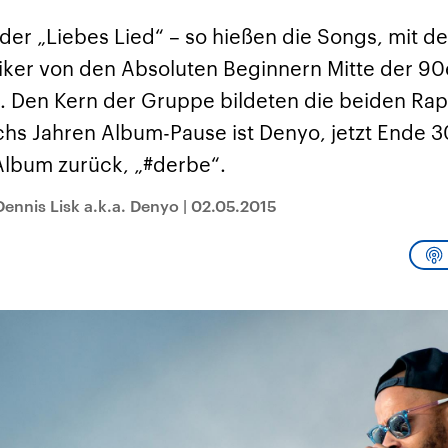
sen und
Hintergründe
Hintergründe
Der Überfall der
Der Iran – seit der
rgründe
er „Liebes Lied“ – so hießen die Songs, mit d
haftlich und
palästinensischen
Islamischen Revolu
risch gehören die
Terrororganisation
1979 auch Islamisc
er von den Absoluten Beginnern Mitte der 90
igten Staaten zu
Hamas im Oktober 2023
Republik Iran – ist e
ächtigsten
auf Israel hat in der
von einem
 Den Kern der Gruppe bildeten die beiden Rap
n der Erde, mit
Region wieder die
Religionsführer auto
 Einfluss auf das
Gewalt entfacht. Israel
regierter Staat im 
hs Jahren Album-Pause ist Denyo, jetzt Ende 3
le Weltgeschehen.
möchte die Hamas
Osten. Eine Feindsc
zerstören. Diese wird wie
zu Israel und zu de
lbum zurück, „#derbe“.
die Hisbollah im Libanon
ist fest in der
vom Iran unterstützt.
Staatsideologie
verankert.
ennis Lisk a.k.a. Denyo
|
02.05.2015