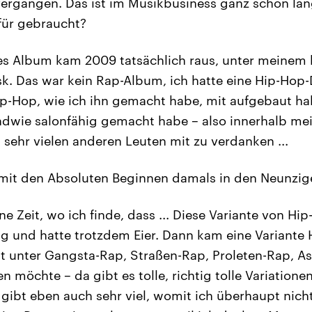
 vergangen. Das ist im Musikbusiness ganz schön l
afür gebraucht?
tes Album kam 2009 tatsächlich raus, unter meinem 
k. Das war kein Rap-Album, ich hatte eine Hip-Hop-
ip-Hop, wie ich ihn gemacht habe, mit aufgebaut ha
dwie salonfähig gemacht habe – also innerhalb mei
 sehr vielen anderen Leuten mit zu verdanken ...
mit den Absoluten Beginnen damals in den Neunzig
ne Zeit, wo ich finde, dass ... Diese Variante von Hip
ug und hatte trotzdem Eier. Dann kam eine Variante 
cht unter Gangsta-Rap, Straßen-Rap, Proleten-Rap, A
möchte – da gibt es tolle, richtig tolle Variatione
s gibt eben auch sehr viel, womit ich überhaupt nic