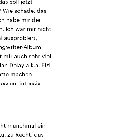
s soll jetzt
? Wie schade, das
ch habe mir die
in. Ich war mir nicht
 ausprobiert,
ongwriter-Album.
 mir auch sehr viel
n Delay a.k.a. Eizi
latte machen
ossen, intensiv
ucht manchmal ein
zu, zu Recht, das