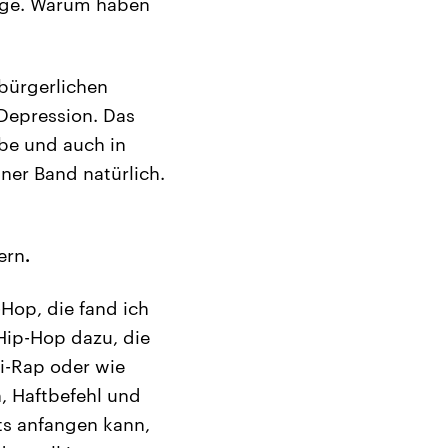
ange. Warum haben
bürgerlichen
Depression. Das
be und auch in
ner Band natürlich.
ern
.
-Hop, die fand ich
Hip-Hop dazu, die
si-Rap oder wie
n, Haftbefehl und
hts anfangen kann,