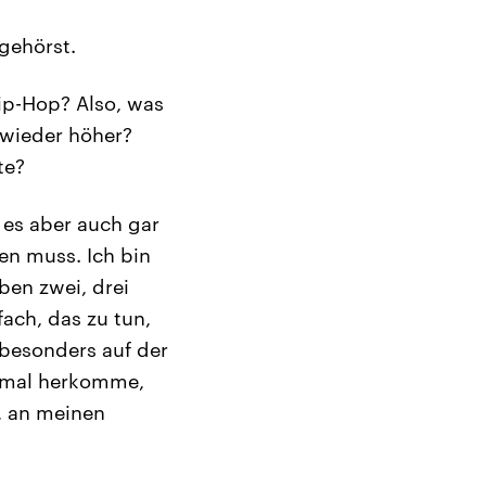
 gehörst.
ip-Hop? Also, was
t wieder höher?
te?
 es aber auch gar
en muss. Ich bin
ben zwei, drei
fach, das zu tun,
besonders auf der
n mal herkomme,
e, an meinen