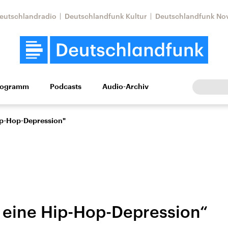
eutschlandradio
Deutschlandfunk Kultur
Deutschlandfunk No
rogramm
Podcasts
Audio-Archiv
Wirtschaft
Wissen
Kultur
Europa
Gesellschaf
Hip-Hop-Depression"
e eine Hip-Hop-Depression“
Nahostkonflikt
Iran
le Beiträge,
Aktuelle Lage und
Aktuelle Lage und