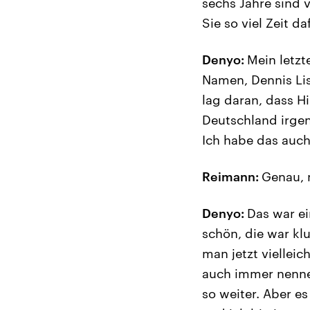
sechs Jahre sind
Sie so viel Zeit d
Denyo:
Mein letz
Namen, Dennis Lis
lag daran, dass H
Deutschland irgen
Ich habe das auch
Reimann:
Genau, 
Denyo:
Das war ei
schön, die war kl
man jetzt viellei
auch immer nennen 
so weiter. Aber e