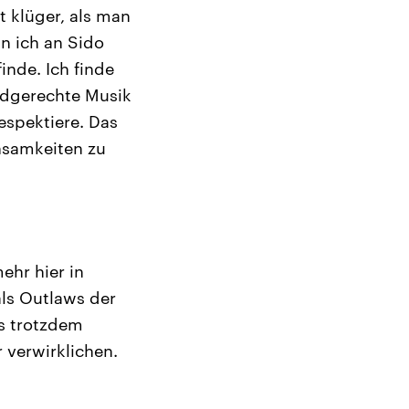
t klüger, als man
nn ich an Sido
inde. Ich finde
ndgerechte Musik
espektiere. Das
nsamkeiten zu
ehr hier in
ls Outlaws der
ns trotzdem
 verwirklichen.