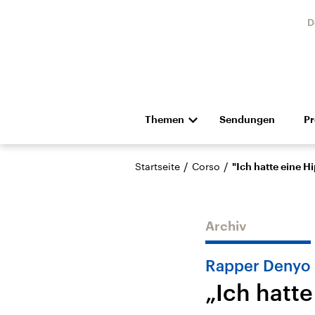
D
Themen
Sendungen
P
Die Nachrichten
Politik
/
/
Startseite
Corso
"Ich hatte eine 
Hörspiel und Feature
Musik
Archiv
Rapper Denyo
„Ich hatt
Landtagswahl Sachsen-
USA
Anhalt 2026
Aktuel