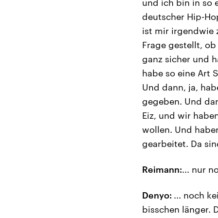
und ich bin in so
deutscher Hip-Ho
ist mir irgendwie
Frage gestellt, ob 
ganz sicher und 
habe so eine Art 
Und dann, ja, hab
gegeben. Und dann
Eiz, und wir habe
wollen. Und haben
gearbeitet. Da si
Reimann:
... nur n
Denyo:
... noch k
bisschen länger. D