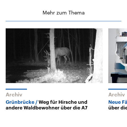
Mehr zum Thema
Archiv
Archiv
Grünbrücke
Weg für Hirsche und
Neue F
andere Waldbewohner über die A7
über di