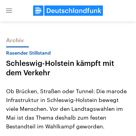
Close
menu
Archiv
Themen
Rasender Stillstand
Schleswig-Holstein kämpft mit
dem Verkehr
Ob Brücken, Straßen oder Tunnel: Die marode
Infrastruktur in Schleswig-Holstein bewegt
Landtagswahl Sachsen-Anhalt
USA
viele Menschen. Vor den Landtagswahlen im
2026
Aktuelle Beiträge, Analys
Alle Informationen
Hintergründe
Mai ist das Thema deshalb zum festen
Sachsen-Anhalt wählt am 6.
Wirtschaftlich und militäri
September 2026 einen neuen
gehören die Vereinigten S
Bestandteil im Wahlkampf geworden.
Landtag. Seit 2021 wird das
den mächtigsten Ländern 
Bundesland von einer Koalition aus
mit großem Einfluss auf d