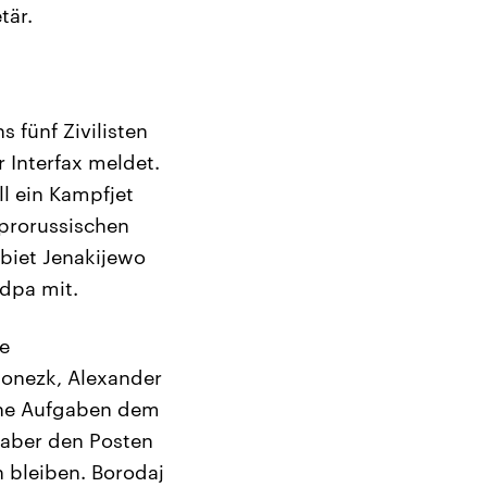
tär.
 fünf Zivilisten
 Interfax meldet.
l ein Kampfjet
 prorussischen
ebiet Jenakijewo
 dpa mit.
e
Donezk, Alexander
eine Aufgaben dem
aber den Posten
 bleiben. Borodaj