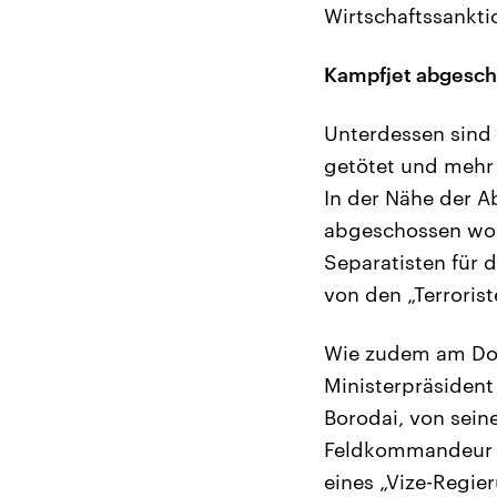
Wirtschaftssankti
Kampfjet abgesc
Unterdessen sind 
getötet und mehr 
In der Nähe der A
abgeschossen word
Separatisten für 
von den „Terrorist
Wie zudem am Don
Ministerpräsident
Borodai, von sein
Feldkommandeur A
eines „Vize-Regie