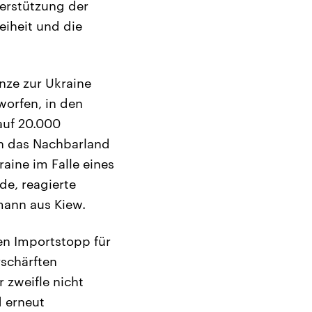
terstützung der
eiheit und die
nze zur Ukraine
worfen, in den
auf 20.000
in das Nachbarland
raine im Falle eines
de, reagierte
mann aus Kiew.
n Importstopp für
rschärften
 zweifle nicht
d erneut