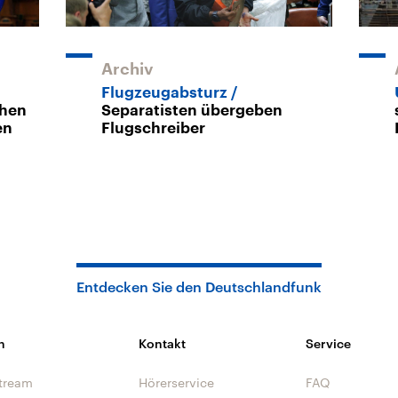
Archiv
Flugzeugabsturz
chen
Separatisten übergeben
en
Flugschreiber
Entdecken Sie den Deutschlandfunk
n
Kontakt
Service
tream
Hörerservice
FAQ