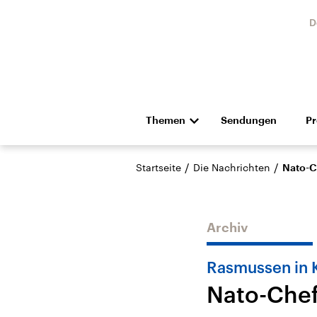
D
Themen
Sendungen
P
Die Nachrichten
Politik
/
/
Startseite
Die Nachrichten
Nato-Ch
Hörspiel und Feature
Musik
Archiv
Rasmussen in 
Nato-Chef
Landtagswahl Sachsen-
USA
Anhalt 2026
Aktuel