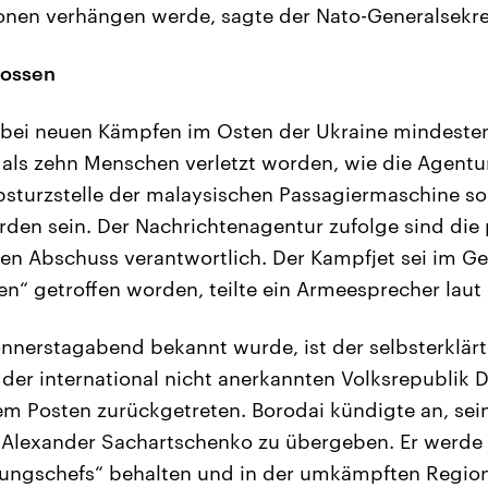
onen verhängen werde, sagte der Nato-Generalsekre
hossen
bei neuen Kämpfen im Osten der Ukraine mindestens
als zehn Menschen verletzt worden, wie die Agentur
bsturzstelle der malaysischen Passagiermaschine sol
en sein. Der Nachrichtenagentur zufolge sind die
den Abschuss verantwortlich. Der Kampfjet sei im G
en“ getroffen worden, teilte ein Armeesprecher laut
nerstagabend bekannt wurde, ist der selbsterklärt
 der international nicht anerkannten Volksrepublik 
em Posten zurückgetreten. Borodai kündigte an, s
lexander Sachartschenko zu übergeben. Er werde 
rungschefs“ behalten und in der umkämpften Region