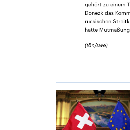
gehört zu einem Tr
Donezk das Komman
russischen Streit
hatte Mutmaßunge
(tön/swe)