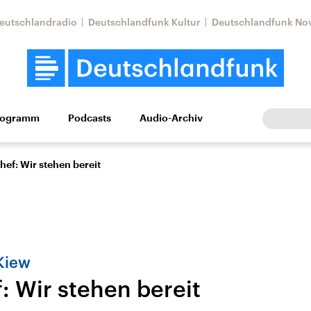
eutschlandradio
Deutschlandfunk Kultur
Deutschlandfunk No
rogramm
Podcasts
Audio-Archiv
Wirtschaft
Wissen
Kultur
Europa
Gesellschaf
ef: Wir stehen bereit
Kiew
: Wir stehen bereit
Nahostkonflikt
Iran
le Beiträge,
Aktuelle Lage und
Aktuelle Lage und