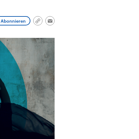
und im TikTok-Kanal
Hintergründe
Aktuell
„Moment mal“
Friedrich Merz ist der
Hinter
tion
überprüfen wir virale
zehnte deutsche
Nie war
he
Behauptungen auf ihren
Bundeskanzler und führt
Mensch
in
Wahrheitsgehalt. Woher
eine Regierungskoalition
vor Kri
Abonnieren
Link
Email
kommt eine Aussage?
aus CDU/CSU und SPD.
Verfolg
kopieren/teilen
ritär
Was ist falsch, was
hoch w
Nahen
stimmt? Was kann belegt
gehen 
haft
werden – und was ist
die We
n USA
eine Lüge? Kurz.
Einordnend.
Transparent.