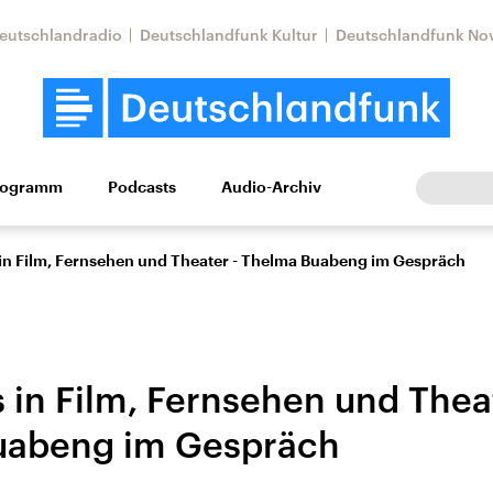
eutschlandradio
Deutschlandfunk Kultur
Deutschlandfunk No
rogramm
Podcasts
Audio-Archiv
Wirtschaft
Wissen
Kultur
Europa
Gesellschaf
in Film, Fernsehen und Theater - Thelma Buabeng im Gespräch
 in Film, Fernsehen und Thea
uabeng im Gespräch
Nahostkonflikt
Iran
le Beiträge,
Aktuelle Lage und
Aktuelle Lage und