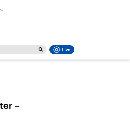
va
Live
Close
t
Sport
Menu
ter –
Faktenchecks
Bundesregierung
Migrati
In unseren Faktenchecks
Aktuelle Berichte und
Flucht