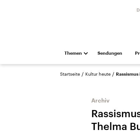
D
Themen
Sendungen
P
Die Nachrichten
Politik
/
/
Startseite
Kultur heute
Rassismus 
Hörspiel und Feature
Musik
Archiv
Rassismus
Thelma B
Landtagswahl Sachsen-
USA
Anhalt 2026
Aktuel