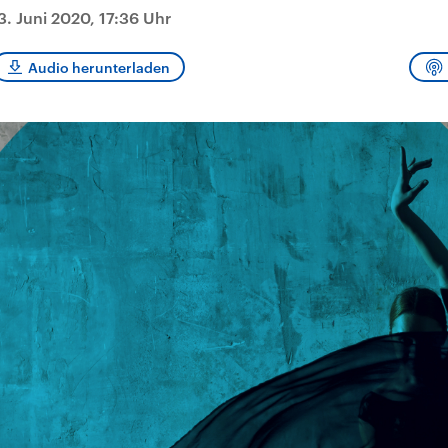
sen und
Hintergründe
Hintergründe
3. Juni 2020, 17:36 Uhr
Der Überfall der
Der Iran – seit der
rgründe
haftlich und
palästinensischen
Islamischen Revolu
risch gehören die
Terrororganisation
1979 auch Islamisc
igten Staaten zu
Hamas im Oktober 2023
Republik Iran – ist e
Audio herunterladen
ächtigsten
auf Israel hat in der
von einem
n der Erde, mit
Region wieder die
Religionsführer auto
 Einfluss auf das
Gewalt entfacht. Israel
regierter Staat im 
le Weltgeschehen.
möchte die Hamas
Osten. Eine Feindsc
zerstören. Diese wird wie
zu Israel und zu de
die Hisbollah im Libanon
ist fest in der
vom Iran unterstützt.
Staatsideologie
verankert.