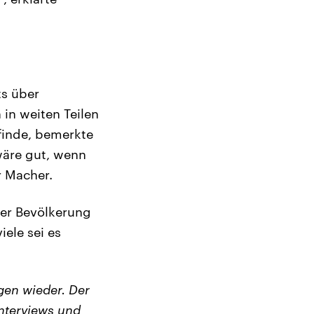
ts über
in weiten Teilen
tfinde, bemerkte
wäre gut, wenn
r Macher.
 der Bevölkerung
ele sei es
en wieder. Der
nterviews und