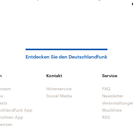
Entdecken Sie den Deutschlandfunk
n
Kontakt
Service
tream
Hörerservice
FAQ
os
Social Media
Newsletter
asts
Veranstaltunge
schlandfunk App
Musikliste
richten App
RSS
uenzen