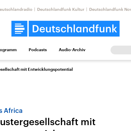
eutschlandradio
Deutschlandfunk Kultur
Deutschlandfunk No
rogramm
Podcasts
Audio-Archiv
Wirtschaft
Wissen
Kultur
Europa
Gesellschaf
sellschaft mit Entwicklungspotential
s Africa
ustergesellschaft mit
Nahostkonflikt
Iran
le Beiträge,
Aktuelle Lage und
Aktuelle Lage und