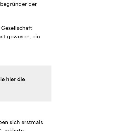
tbegründer der
 Gesellschaft
ast gewesen, ein
ie hier die
ben sich erstmals
, erklärte