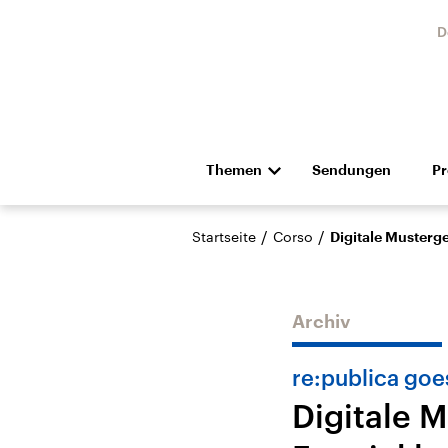
D
Themen
Sendungen
P
Die Nachrichten
Politik
/
/
Startseite
Corso
Digitale Musterge
Hörspiel und Feature
Musik
Archiv
re:publica goe
Digitale M
Landtagswahl Sachsen-
USA
Anhalt 2026
Aktuel