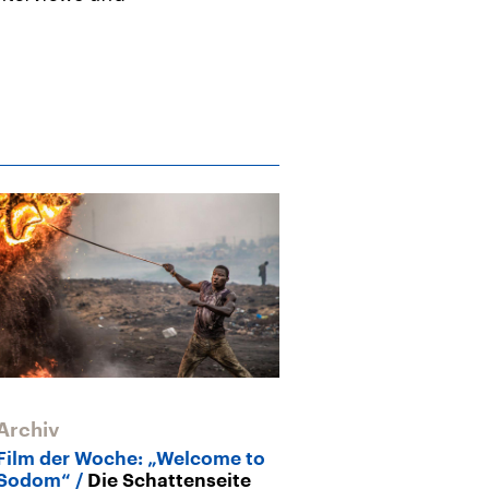
Archiv
Archiv
Film der Woche: „Welcome to
documenta-ec
Sodom“
Die Schattenseite
Mahama
Ein