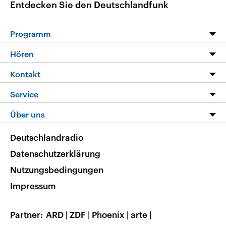
Entdecken Sie den Deutschlandfunk
Programm
Programm
Hören
Alle Sendungen
Livestream
Kontakt
Die Nachrichten
Audios
Hörerservice
Service
Nachrichtenleicht
Podcasts
Social Media
FAQ
Über uns
Neue Beiträge auf dlf.de
Deutschlandfunk App
Newsletter
Deutschlandradio
Themen-Schwerpunkte
Nachrichten App
Deutschlandradio
Veranstaltungen
Presse
Frequenzen
Datenschutzerklärung
Musikliste
Ausbildung und Karriere
Nutzungsbedingungen
RSS
Transparenz
Impressum
Korrekturen
Barrierefreiheit
Partner
ARD
|
ZDF
|
Phoenix
|
arte
|