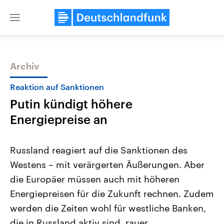
Close
menu
Archiv
Themen
Reaktion auf Sanktionen
Putin kündigt höhere
Energiepreise an
Russland reagiert auf die Sanktionen des
Westens – mit verärgerten Äußerungen. Aber
Landtagswahl Sachsen-Anhalt
USA
die Europäer müssen auch mit höheren
2026
Aktuelle Beiträge, Analys
Alle Informationen
Hintergründe
Energiepreisen für die Zukunft rechnen. Zudem
Sachsen-Anhalt wählt am 6.
Wirtschaftlich und militäri
September 2026 einen neuen
gehören die Vereinigten S
werden die Zeiten wohl für westliche Banken,
Landtag. Seit 2021 wird das
den mächtigsten Ländern 
die in Russland aktiv sind, rauer.
Bundesland von einer Koalition aus
mit großem Einfluss auf d