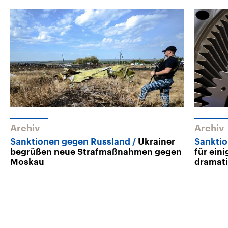
Archiv
Archiv
Sanktionen gegen Russland
Ukrainer
Sankti
begrüßen neue Strafmaßnahmen gegen
für ein
Moskau
dramat