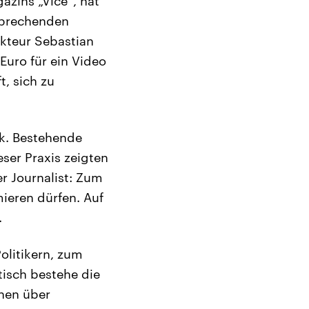
zins „Vice“, hat
sprechenden
kteur Sebastian
Euro für ein Video
, sich zu
ck. Bestehende
ser Praxis zeigten
r Journalist: Zum
ieren dürfen. Auf
.
olitikern, zum
tisch bestehe die
nen über