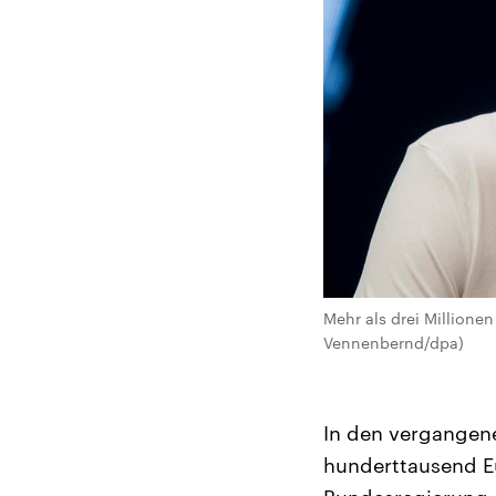
Mehr als drei Millionen
Vennenbernd/dpa)
In den vergangene
hunderttausend Eur