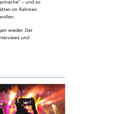
gsmache“ – und so
hätten im Rahmen
wollen.
en wieder. Der
nterviews und