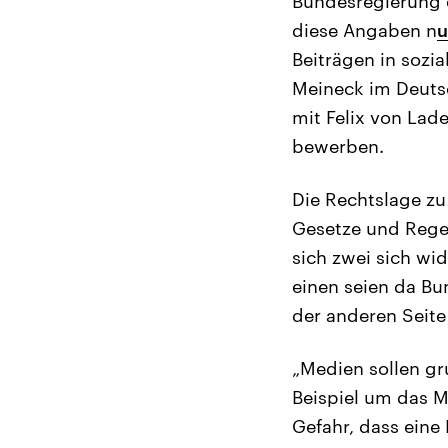
Bundesregierung e
diese Angaben n
u
Beiträgen in sozi
Meineck im Deutsc
mit Felix von Lad
bewerben.
Die Rechtslage zu
Gesetze und Regel
sich zwei sich wi
einen seien da Bu
der anderen Seite
„Medien sollen gr
Beispiel um das M
Gefahr, dass ein