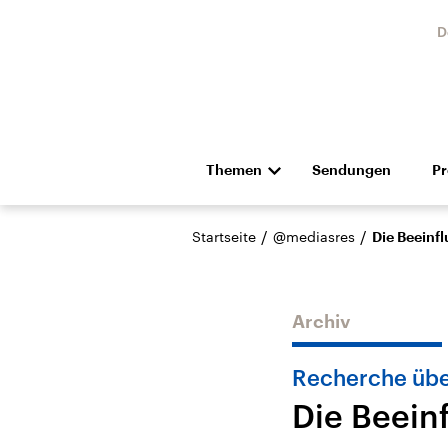
D
Themen
Sendungen
P
Die Nachrichten
Politik
/
/
Startseite
@mediasres
Die Beeinf
Hörspiel und Feature
Musik
Archiv
Recherche üb
Die Beein
Landtagswahl Sachsen-
USA
Anhalt 2026
Aktuel