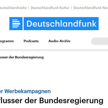
eutschlandradio
Deutschlandfunk Kultur
Deutschlandfunk No
rogramm
Podcasts
Audio-Archiv
Wirtschaft
Wissen
Kultur
Europa
Gesellschaf
lusser der Bundesregierung
er Werbekampagnen
flusser der Bundesregierung
Nahostkonflikt
Iran
le Beiträge,
Aktuelle Lage und
Aktuelle Lage und