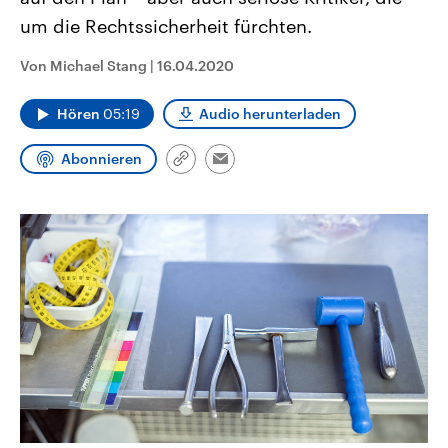
CDU, SPD und FDP regiert.-
aktuelle Weltgeschehen.
um die Rechtssicherheit fürchten.
Umfragen, Prognosen,
Wahlprogramme, aktuelle Berichte
Sendungen
Programm
Podcasts
und Hintergründe zu den Parteien
Von Michael Stang
|
16.04.2020
und Kandidaten der anstehenden
Wahl.
Audio-Archiv
Hören
05:19
Audio herunterladen
Abonnieren
Link
Email
kopieren/teilen