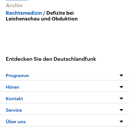
Archiv
Rechtsmedizin
Defizite bei
Leichenschau und Obduktion
Entdecken Sie den Deutschlandfunk
Programm
Programm
Hören
Alle Sendungen
Livestream
Kontakt
Die Nachrichten
Audios
Hörerservice
Service
Nachrichtenleicht
Podcasts
Social Media
FAQ
Über uns
Neue Beiträge auf dlf.de
Deutschlandfunk App
Newsletter