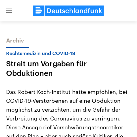
Close
menu
Archiv
Themen
Rechtsmedizin und COVID-19
Streit um Vorgaben für
Obduktionen
Das Robert Koch-Institut hatte empfohlen, bei
COVID-19-Verstorbenen auf eine Obduktion
Landtagswahl Sachsen-Anhalt
USA
möglichst zu verzichten, um die Gefahr der
2026
Aktuelle Beiträge, Analys
Alle Informationen
Hintergründe
Verbreitung des Coronavirus zu verringern.
Sachsen-Anhalt wählt am 6.
Wirtschaftlich und militäri
September 2026 einen neuen
gehören die Vereinigten S
Diese Ansage rief Verschwörungstheoretiker
Landtag. Seit 2021 wird das
den mächtigsten Ländern 
auf den Plan – aber auch seriöse Kritiker, die
Bundesland von einer Koalition aus
mit großem Einfluss auf d