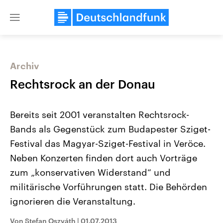
Close
menu
Archiv
Themen
Rechtsrock an der Donau
Bereits seit 2001 veranstalten Rechtsrock-
Bands als Gegenstück zum Budapester Sziget-
Festival das Magyar-Sziget-Festival in Veröce.
Neben Konzerten finden dort auch Vorträge
zum „konservativen Widerstand“ und
Landtagswahl Sachsen-Anhalt
USA
2026
Aktuelle Beiträge, Analys
militärische Vorführungen statt. Die Behörden
Alle Informationen
Hintergründe
Sachsen-Anhalt wählt am 6.
Wirtschaftlich und militäri
ignorieren die Veranstaltung.
September 2026 einen neuen
gehören die Vereinigten S
Landtag. Seit 2021 wird das
den mächtigsten Ländern 
Von Stefan Oszváth
|
01.07.2013
Bundesland von einer Koalition aus
mit großem Einfluss auf d