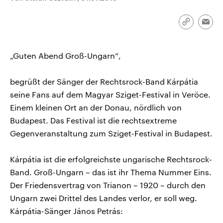
CDU, SPD und FDP regiert.-
aktuelle Weltgeschehen.
Umfragen, Prognosen,
Wahlprogramme, aktuelle Berichte
Link
Emai
Sendungen
Programm
Podcasts
und Hintergründe zu den Parteien
kopieren/te
und Kandidaten der anstehenden
Wahl.
„Guten Abend Groß-Ungarn“,
Audio-Archiv
begrüßt der Sänger der Rechtsrock-Band Kárpátia
seine Fans auf dem Magyar Sziget-Festival in Veröce.
Einem kleinen Ort an der Donau, nördlich von
Budapest. Das Festival ist die rechtsextreme
Gegenveranstaltung zum Sziget-Festival in Budapest.
Kárpátia ist die erfolgreichste ungarische Rechtsrock-
Band. Groß-Ungarn – das ist ihr Thema Nummer Eins.
Der Friedensvertrag von Trianon – 1920 – durch den
Ungarn zwei Drittel des Landes verlor, er soll weg.
Kárpátia-Sänger János Petrás: