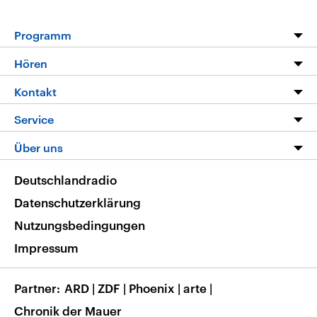
Programm
Programm
Hören
Alle Sendungen
Livestream
Kontakt
Die Nachrichten
Audios
Hörerservice
Service
Nachrichtenleicht
Podcasts
Social Media
FAQ
Über uns
Neue Beiträge auf dlf.de
Deutschlandfunk App
Newsletter
Deutschlandradio
Themen-Schwerpunkte
Nachrichten App
Deutschlandradio
Veranstaltungen
Presse
Frequenzen
Datenschutzerklärung
Musikliste
Ausbildung und Karriere
Nutzungsbedingungen
RSS
Transparenz
Impressum
Korrekturen
Barrierefreiheit
Partner
ARD
|
ZDF
|
Phoenix
|
arte
|
Chronik der Mauer