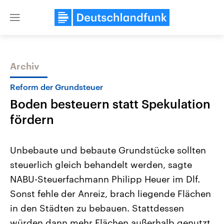
Close
menu
Archiv
Themen
Reform der Grundsteuer
Boden besteuern statt Spekulation
fördern
Unbebaute und bebaute Grundstücke sollten
steuerlich gleich behandelt werden, sagte
Landtagswahl Sachsen-Anhalt
USA
NABU-Steuerfachmann Philipp Heuer im Dlf.
2026
Aktuelle Beiträge, Analys
Alle Informationen
Hintergründe
Sonst fehle der Anreiz, brach liegende Flächen
Sachsen-Anhalt wählt am 6.
Wirtschaftlich und militäri
September 2026 einen neuen
gehören die Vereinigten S
in den Städten zu bebauen. Stattdessen
Landtag. Seit 2021 wird das
den mächtigsten Ländern 
würden dann mehr Flächen außerhalb genutzt,
Bundesland von einer Koalition aus
mit großem Einfluss auf d