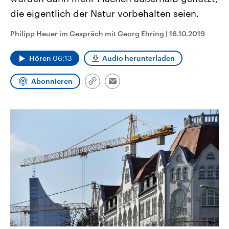
CDU, SPD und FDP regiert.-
aktuelle Weltgeschehen.
die eigentlich der Natur vorbehalten seien.
Umfragen, Prognosen,
Wahlprogramme, aktuelle Berichte
Sendungen
Programm
Podcasts
und Hintergründe zu den Parteien
Philipp Heuer im Gespräch mit Georg Ehring
|
16.10.2019
und Kandidaten der anstehenden
Wahl.
Audio-Archiv
Hören
06:13
Audio herunterladen
Abonnieren
Link
Email
kopieren/teilen