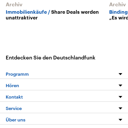
Archiv
Archiv
Immobilienkäufe
Share Deals werden
Binding
unattraktiver
„Es wir
Entdecken Sie den Deutschlandfunk
Programm
Programm
Hören
Alle Sendungen
Livestream
Kontakt
Die Nachrichten
Audios
Hörerservice
Service
Nachrichtenleicht
Podcasts
Social Media
FAQ
Über uns
Neue Beiträge auf dlf.de
Deutschlandfunk App
Newsletter