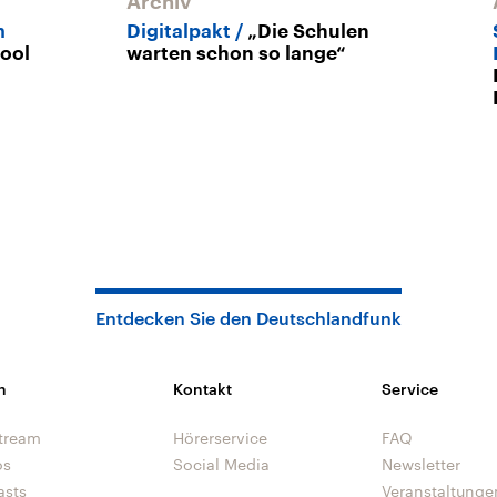
Archiv
m
Digitalpakt
„Die Schulen
ool
warten schon so lange“
Entdecken Sie den Deutschlandfunk
n
Kontakt
Service
tream
Hörerservice
FAQ
os
Social Media
Newsletter
asts
Veranstaltunge