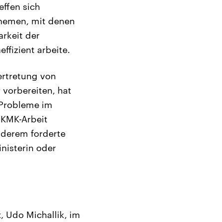
effen sich
Themen, mit denen
arkeit der
ffizient arbeite.
ertretung von
 vorbereiten, hat
 Probleme im
r KMK-Arbeit
nderem forderte
nisterin oder
, Udo Michallik, im