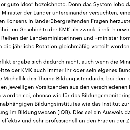
iger gute Idee“ bezeichnete. Denn das System lebe d
 Minister der Länder untereinander versuchten, ein
en Konsens in länderübergreifenden Fragen herzuste
-jährigen Geschichte der KMK als zweckdienlich erwi
n Reihen der Landesministerinnen und –minister ko
 die jährliche Rotation gleichmäßig verteilt werden
nflikt ergäbe sich dadurch nicht, auch wenn die Mini
pitze der KMK auch immer ihr oder sein eigenes Bund
te Michallik das Thema Bildungsstandards, bei dem s
en jeweiligen Vorsitzenden aus den verschiedenen 
 worden sei, ebenso wie für das Bildungsmonitorin
nabhängigen Bildungsinstitutes wie das Institut zur
ung im Bildungswesen (IQB). Dies sei ein Ausweis da
hr effektiv und sehr professionell an den Fragen der Ze