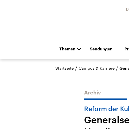
D
Themen
Sendungen
P
Die Nachrichten
Politik
/
/
Startseite
Campus & Karriere
Gene
Hörspiel und Feature
Musik
Archiv
Reform der Ku
Generalsek
USA
Nahos
Aktuelle Beiträge,
Aktue