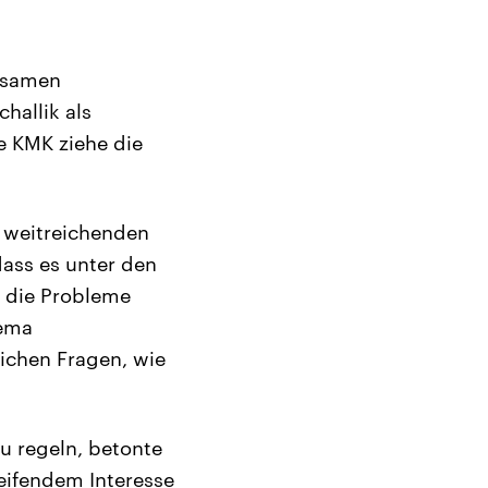
nsamen
hallik als
e KMK ziehe die
e weitreichenden
dass es unter den
, die Probleme
hema
ichen Fragen, wie
u regeln, betonte
eifendem Interesse