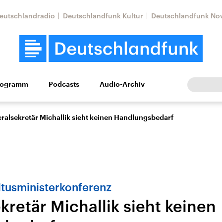
eutschlandradio
Deutschlandfunk Kultur
Deutschlandfunk No
rogramm
Podcasts
Audio-Archiv
Wirtschaft
Wissen
Kultur
Europa
Gesellschaf
ralsekretär Michallik sieht keinen Handlungsbedarf
ltusministerkonferenz
retär Michallik sieht keinen
tkonflikt
Iran
Faktenchecks
In unseren Faktenc
lle Lage und
Aktuelle Lage und