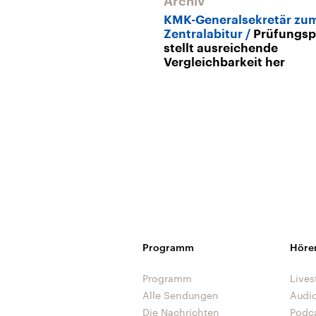
Archiv
KMK-Generalsekretär zu
Zentralabitur
Prüfungsp
stellt ausreichende
Vergleichbarkeit her
Programm
Höre
Programm
Lives
Alle Sendungen
Audi
Die Nachrichten
Podc