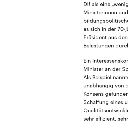
Dlf als eine „wen
Ministerinnen und
bildungspolitisch
es sich in der 70
Präsident aus de
Belastungen durch
Ein Interessensko
Minister an der S
Als Beispiel nann
unabhängig von d
Konsens gefunden
Schaffung eines u
Qualitätsentwickl
sehr effizient, se