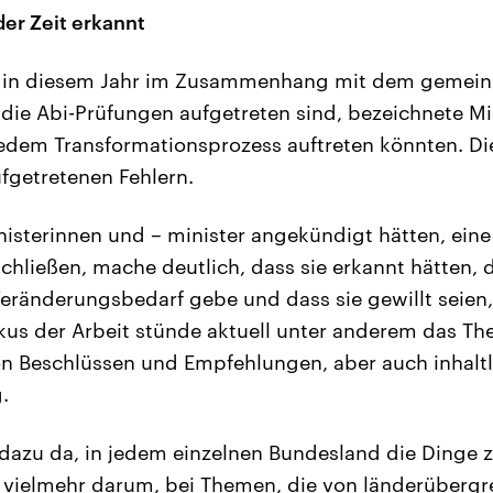
er Zeit erkannt
e in diesem Jahr im Zusammenhang mit dem gemei
die Abi-Prüfungen aufgetreten sind, bezeichnete Mic
jedem Transformationsprozess auftreten könnten. Di
fgetretenen Fehlern.
nisterinnen und – minister angekündigt hätten, ein
schließen, mache deutlich, dass sie erkannt hätten, 
Veränderungsbedarf gebe und dass sie gewillt seien
kus der Arbeit stünde aktuell unter anderem das T
on Beschlüssen und Empfehlungen, aber auch inhaltl
.
 dazu da, in jedem einzelnen Bundesland die Dinge z
e vielmehr darum, bei Themen, die von länderübergr