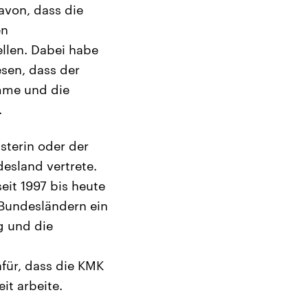
avon, dass die
en
llen. Dabei habe
esen, dass der
mme und die
.
sterin oder der
esland vertrete.
eit 1997 bis heute
Bundesländern ein
g und die
für, dass die KMK
it arbeite.