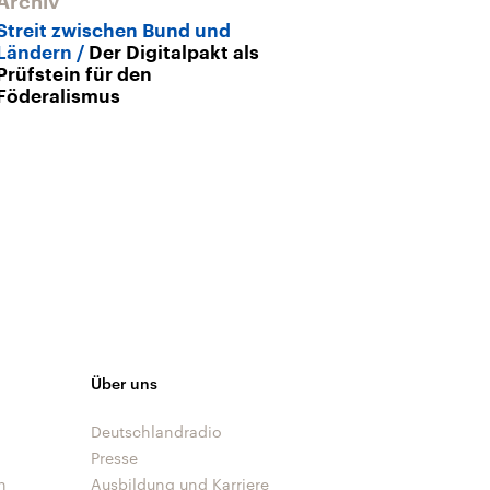
Archiv
Archiv
Streit zwischen Bund und
Neue KMK-Prä
Ländern
Der Digitalpakt als
„Bessere Spr
Prüfstein für den
mit auf den W
Föderalismus
Über uns
Deutschlandradio
Presse
n
Ausbildung und Karriere