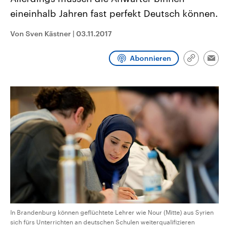
CDU, SPD und FDP regiert.-
aktuelle Weltgeschehen.
eineinhalb Jahren fast perfekt Deutsch können.
Umfragen, Prognosen,
Wahlprogramme, aktuelle Berichte
Sendungen
Programm
Podcasts
und Hintergründe zu den Parteien
Von Sven Kästner
|
03.11.2017
und Kandidaten der anstehenden
Wahl.
Audio-Archiv
Abonnieren
Link
Emai
kopieren/te
In Brandenburg können geflüchtete Lehrer wie Nour (Mitte) aus Syrien
sich fürs Unterrichten an deutschen Schulen weiterqualifizieren