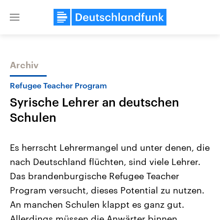
Close
menu
Archiv
Themen
Refugee Teacher Program
Syrische Lehrer an deutschen
Schulen
Es herrscht Lehrermangel und unter denen, die
nach Deutschland flüchten, sind viele Lehrer.
Landtagswahl Sachsen-Anhalt
USA
Das brandenburgische Refugee Teacher
2026
Aktuelle Beiträge, Analys
Alle Informationen
Hintergründe
Program versucht, dieses Potential zu nutzen.
Sachsen-Anhalt wählt am 6.
Wirtschaftlich und militäri
September 2026 einen neuen
gehören die Vereinigten S
An manchen Schulen klappt es ganz gut.
Landtag. Seit 2021 wird das
den mächtigsten Ländern 
Allerdings müssen die Anwärter binnen
Bundesland von einer Koalition aus
mit großem Einfluss auf d