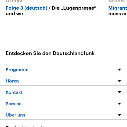
Archiv
Archiv
Folge 3 (deutsch)
Die „Lügenpresse“
Migrant
und wir
muss a
Entdecken Sie den Deutschlandfunk
Programm
Programm
Hören
Alle Sendungen
Livestream
Kontakt
Die Nachrichten
Audios
Hörerservice
Service
Nachrichtenleicht
Podcasts
Social Media
FAQ
Über uns
Neue Beiträge auf dlf.de
Deutschlandfunk App
Newsletter
Deutschlandradio
Themen-Schwerpunkte
Nachrichten App