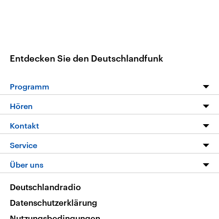
Entdecken Sie den Deutschlandfunk
Programm
Programm
Hören
Alle Sendungen
Livestream
Kontakt
Die Nachrichten
Audios
Hörerservice
Service
Nachrichtenleicht
Podcasts
Social Media
FAQ
Über uns
Neue Beiträge auf dlf.de
Deutschlandfunk App
Newsletter
Deutschlandradio
Themen-Schwerpunkte
Nachrichten App
Deutschlandradio
Veranstaltungen
Presse
Frequenzen
Datenschutzerklärung
Musikliste
Ausbildung und Karriere
Nutzungsbedingungen