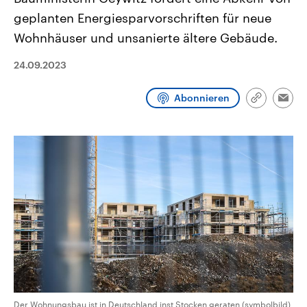
CDU, SPD und FDP regiert.-
aktuelle Weltgeschehen.
geplanten Energiesparvorschriften für neue
Umfragen, Prognosen,
Wahlprogramme, aktuelle Berichte
Wohnhäuser und unsanierte ältere Gebäude.
Sendungen
Programm
Podcasts
und Hintergründe zu den Parteien
und Kandidaten der anstehenden
Wahl.
24.09.2023
Audio-Archiv
Abonnieren
Link
Emai
kopieren/te
Der Wohnungsbau ist in Deutschland inst Stocken geraten (symbolbild)