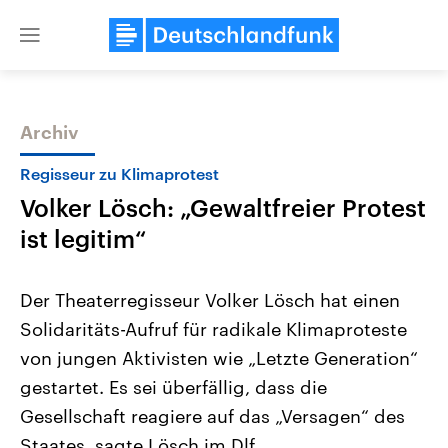
Close
menu
Archiv
Themen
Regisseur zu Klimaprotest
Volker Lösch: „Gewaltfreier Protest
ist legitim“
Der Theaterregisseur Volker Lösch hat einen
Solidaritäts-Aufruf für radikale Klimaproteste
Landtagswahl Sachsen-Anhalt
USA
von jungen Aktivisten wie „Letzte Generation“
2026
Aktuelle Beiträge, Analys
Alle Informationen
Hintergründe
gestartet. Es sei überfällig, dass die
Sachsen-Anhalt wählt am 6.
Wirtschaftlich und militäri
September 2026 einen neuen
gehören die Vereinigten S
Gesellschaft reagiere auf das „Versagen“ des
Landtag. Seit 2021 wird das
den mächtigsten Ländern 
Staates, sagte Lösch im Dlf.
Bundesland von einer Koalition aus
mit großem Einfluss auf d