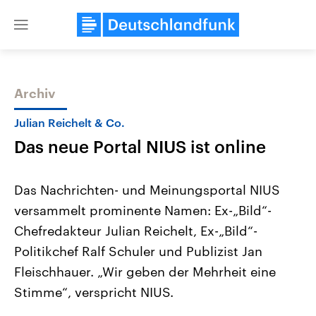
Close
menu
Archiv
Themen
Julian Reichelt & Co.
Das neue Portal NIUS ist online
Das Nachrichten- und Meinungsportal NIUS
versammelt prominente Namen: Ex-„Bild“-
Chefredakteur Julian Reichelt, Ex-„Bild“-
Landtagswahl Sachsen-Anhalt
USA
Politikchef Ralf Schuler und Publizist Jan
2026
Aktuelle Beiträge, Analys
Alle Informationen
Fleischhauer. „Wir geben der Mehrheit eine
Hintergründe
Sachsen-Anhalt wählt am 6.
Wirtschaftlich und militäri
Stimme“, verspricht NIUS.
September 2026 einen neuen
gehören die Vereinigten S
Landtag. Seit 2021 wird das
den mächtigsten Ländern 
Bundesland von einer Koalition aus
mit großem Einfluss auf d