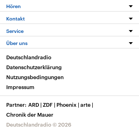
Programm
Hören
Alle Sendungen
Livestream
Kontakt
Die Nachrichten
Audios
Hörerservice
Service
Nachrichtenleicht
Podcasts
Social Media
FAQ
Über uns
Neue Beiträge auf dlf.de
Deutschlandfunk App
Newsletter
Deutschlandradio
Themen-Schwerpunkte
Nachrichten App
Deutschlandradio
Veranstaltungen
Presse
Frequenzen
Datenschutzerklärung
Musikliste
Ausbildung und Karriere
Nutzungsbedingungen
RSS
Transparenz
Impressum
Korrekturen
Barrierefreiheit
Partner
ARD
|
ZDF
|
Phoenix
|
arte
|
Chronik der Mauer
Deutschlandradio © 2026