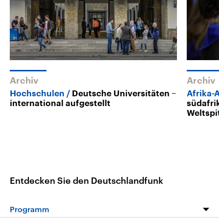
Archiv
Archiv
Hochschulen
Deutsche Universitäten –
Afrika-
international aufgestellt
südafri
Weltspi
Entdecken Sie den Deutschlandfunk
Programm