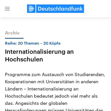
Close
menu
Archiv
Themen
Reihe: 20 Themen – 20 Köpfe
Internationalisierung an
Hochschulen
Programme zum Austausch von Studierenden,
Kooperationen mit Universitäten in anderen
Landtagswahl Sachsen-Anhalt
USA
Ländern – Internationalisierung an
2026
Aktuelle Beiträge, Analys
Alle Informationen
Hintergründe
Hochschulen bedeutet jedoch viel mehr als
Sachsen-Anhalt wählt am 6.
Wirtschaftlich und militäri
September 2026 einen neuen
gehören die Vereinigten S
das. Angesichts der globalen
Landtag. Seit 2021 wird das
den mächtigsten Ländern 
Herausforderungen müssen Universitäten das
Bundesland von einer Koalition aus
mit großem Einfluss auf d