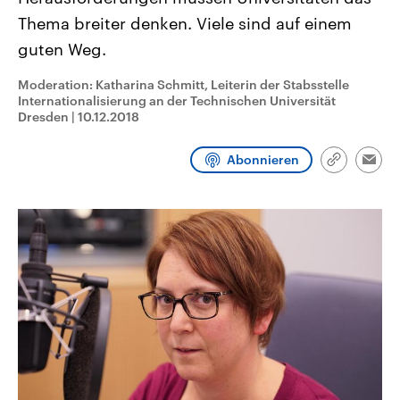
CDU, SPD und FDP regiert.-
aktuelle Weltgeschehen.
Thema breiter denken. Viele sind auf einem
Umfragen, Prognosen,
Wahlprogramme, aktuelle Berichte
guten Weg.
Sendungen
Programm
Podcasts
und Hintergründe zu den Parteien
und Kandidaten der anstehenden
Wahl.
Moderation: Katharina Schmitt, Leiterin der Stabsstelle
Audio-Archiv
Internationalisierung an der Technischen Universität
Dresden
|
10.12.2018
Abonnieren
Link
Emai
kopieren/te