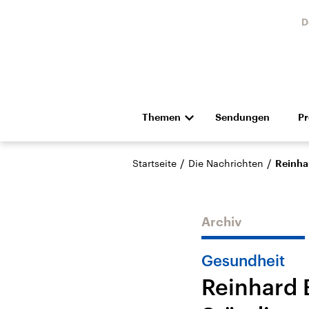
D
Themen
Sendungen
P
Die Nachrichten
Politik
/
/
Startseite
Die Nachrichten
Reinha
Hörspiel und Feature
Musik
Archiv
Gesundheit
Reinhard 
Landtagswahl Sachsen-
USA
Anhalt 2026
Aktuel