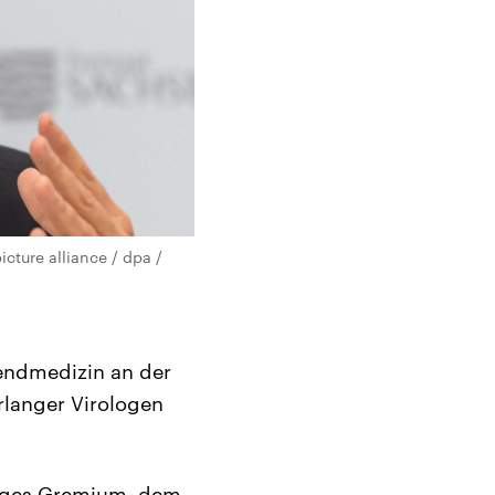
icture alliance / dpa /
gendmedizin an der
rlanger Virologen
giges Gremium, dem