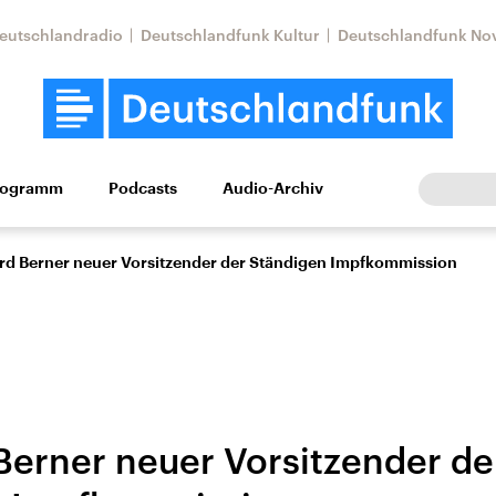
eutschlandradio
Deutschlandfunk Kultur
Deutschlandfunk No
rogramm
Podcasts
Audio-Archiv
Wirtschaft
Wissen
Kultur
Europa
Gesellschaf
rd Berner neuer Vorsitzender der Ständigen Impfkommission
Berner neuer Vorsitzender de
Nahostkonflikt
Iran
le Beiträge,
Aktuelle Lage und
Aktuelle Lage und