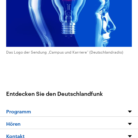
CDU, SPD und FDP regiert.-
aktuelle Weltgeschehen.
Umfragen, Prognosen,
Wahlprogramme, aktuelle Berichte
Sendungen
Programm
Podcasts
und Hintergründe zu den Parteien
und Kandidaten der anstehenden
Wahl.
Audio-Archiv
Das Logo der Sendung „Campus und Karriere“ (Deutschlandradio)
Entdecken Sie den Deutschlandfunk
Programm
Programm
Hören
Alle Sendungen
Livestream
Kontakt