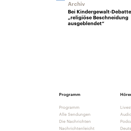
Archiv
Bei Kindergewalt-Debatt
„religiöse Beschneidung
ausgeblendet“
Programm
Höre
Programm
Lives
Alle Sendungen
Audi
Die Nachrichten
Podc
Nachrichtenleicht
Deut