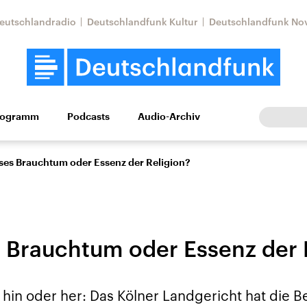
eutschlandradio
Deutschlandfunk Kultur
Deutschlandfunk No
rogramm
Podcasts
Audio-Archiv
Wirtschaft
Wissen
Kultur
Europa
Gesellschaf
ses Brauchtum oder Essenz der Religion?
s Brauchtum oder Essenz der 
tkonflikt
Iran
Faktenchecks
t hin oder her: Das Kölner Landgericht hat die
In unseren Faktenc
lle Lage und
Aktuelle Lage und