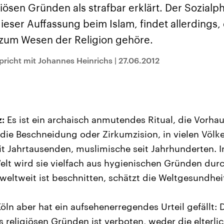
und im TikTok-Kana
rgründe
Hintergründe
iösen Gründen als strafbar erklärt. Der Sozial
erfall der
Der Iran – seit der
„Moment mal“
tinensischen
Islamischen Revolution
überprüfen wir viral
dieser Auffassung beim Islam, findet allerdings, 
organisation
1979 auch Islamische
Behauptungen auf i
 im Oktober 2023
Republik Iran – ist ein
Wahrheitsgehalt. W
zum Wesen der Religion gehöre.
rael hat in der
von einem
kommt eine Aussag
n wieder die
Religionsführer autoritär
Was ist falsch, was
 entfacht. Israel
regierter Staat im Nahen
stimmt? Was kann b
pricht mit Johannes Heinrichs
|
27.06.2012
e die Hamas
Osten. Eine Feindschaft
werden – und was is
ren. Diese wird wie
zu Israel und zu den USA
eine Lüge? Kurz.
sbollah im Libanon
ist fest in der
Einordnend.
an unterstützt.
Staatsideologie
Transparent.
verankert.
:
Es ist ein archaisch anmutendes Ritual, die Vorh
ie Beschneidung oder Zirkumzision, in vielen Völke
eit Jahrtausenden, muslimische seit Jahrhunderten. I
lt wird sie vielfach aus hygienischen Gründen dur
 weltweit ist beschnitten, schätzt die Weltgesundhei
öln aber hat ein aufsehenerregendes Urteil gefällt:
 religiösen Gründen ist verboten, weder die elterli