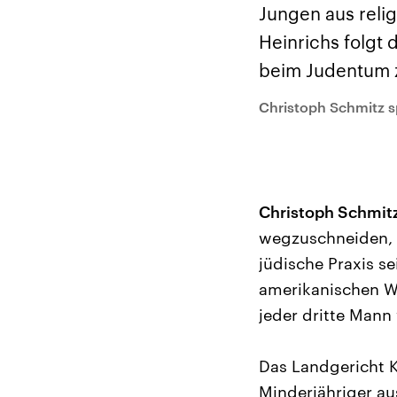
Analysen und
Hinte
Jungen aus relig
Der Üb
Hintergründe
Wirtschaftlich und
paläs
Heinrichs folgt 
militärisch gehören die
Terror
Vereinigten Staaten zu
Hamas
beim Judentum 
den mächtigsten
auf Is
Ländern der Erde, mit
Regio
großem Einfluss auf das
Gewalt
Christoph Schmitz s
aktuelle Weltgeschehen.
möcht
zerstö
die Hi
vom Ir
Christoph Schmitz
wegzuschneiden, d
jüdische Praxis s
amerikanischen We
jeder dritte Mann
Das Landgericht K
Minderjähriger aus