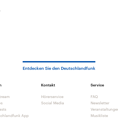
e
Entdecken Sie den Deutschlandfunk
n
Kontakt
Service
tream
Hörerservice
FAQ
os
Social Media
Newsletter
asts
Veranstaltunge
schlandfunk App
Musikliste