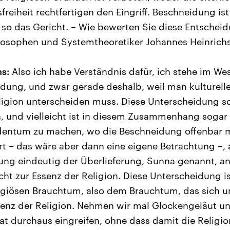
freiheit rechtfertigen den Eingriff. Beschneidung is
 so das Gericht. – Wie bewerten Sie diese Entschei
ilosophen und Systemtheoretiker Johannes Heinrichs
s:
Also ich habe Verständnis dafür, ich stehe im Wes
idung, und zwar gerade deshalb, weil man kulturel
ligion unterscheiden muss. Diese Unterscheidung sc
n, und vielleicht ist in diesem Zusammenhang sogar
dentum zu machen, wo die Beschneidung offenbar
rt – das wäre aber dann eine eigene Betrachtung –, a
ng eindeutig der Überlieferung, Sunna genannt, an
ht zur Essenz der Religion. Diese Unterscheidung is
igiösen Brauchtum, also dem Brauchtum, das sich u
senz der Religion. Nehmen wir mal Glockengeläut un
at durchaus eingreifen, ohne dass damit die Religio