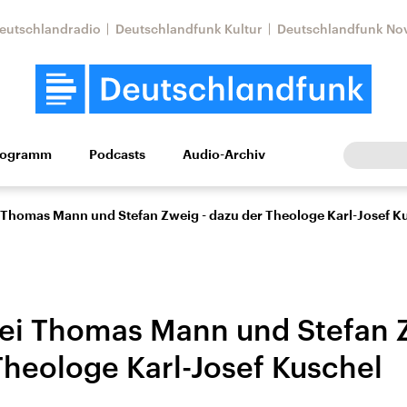
eutschlandradio
Deutschlandfunk Kultur
Deutschlandfunk No
rogramm
Podcasts
Audio-Archiv
Wirtschaft
Wissen
Kultur
Europa
Gesellschaf
i Thomas Mann und Stefan Zweig - dazu der Theologe Karl-Josef K
bei Thomas Mann und Stefan 
Theologe Karl-Josef Kuschel
Nahostkonflikt
Iran
le Beiträge,
Aktuelle Lage und
Aktuelle Lage und