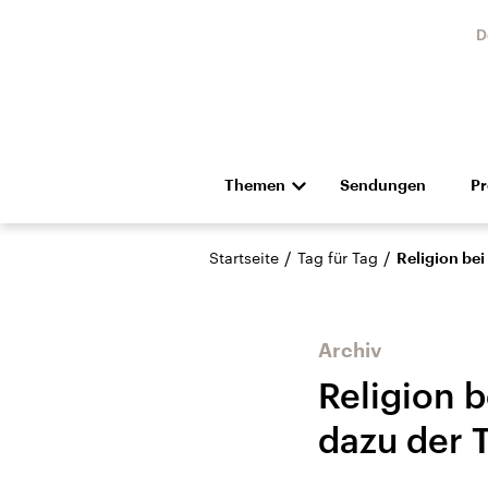
D
Themen
Sendungen
P
Die Nachrichten
Politik
/
/
Startseite
Tag für Tag
Religion be
Hörspiel und Feature
Musik
Archiv
Religion 
dazu der 
Landtagswahl Sachsen-
USA
Anhalt 2026
Aktuel