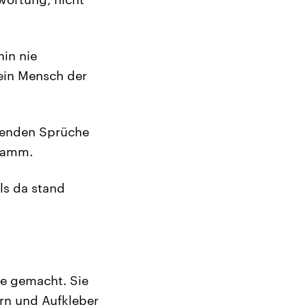
hin nie
 ein Mensch der
tenden Sprüche
hramm.
als da stand
be gemacht. Sie
rn und Aufkleber