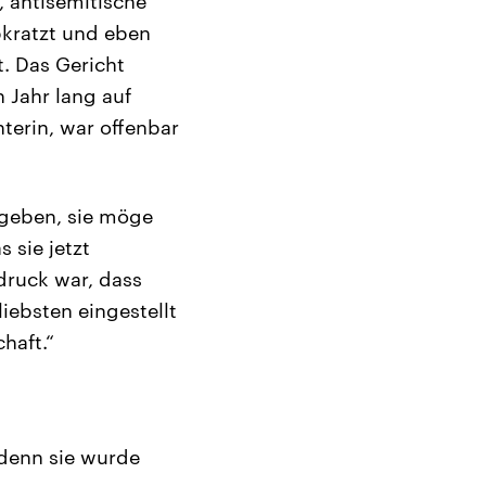
, antisemitische
kratzt und eben
. Das Gericht
n Jahr lang auf
terin, war offenbar
egeben, sie möge
 sie jetzt
druck war, dass
iebsten eingestellt
haft.“
 denn sie wurde