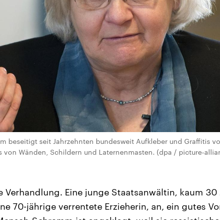
 beseitigt seit Jahrzehnten bundesweit Aufkleber und Graffitis 
 von Wänden, Schildern und Laternenmasten. (dpa / picture-allia
de Verhandlung. Eine junge Staatsanwältin, kaum 30 
ne 70-jährige verrentete Erzieherin, an, ein gutes Vor