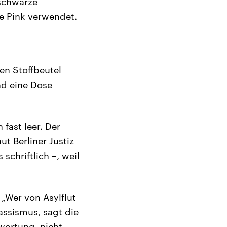
 schwarze
e Pink verwendet.
en Stoffbeutel
nd eine Dose
 fast leer. Der
ut Berliner Justiz
schriftlich –, weil
 „Wer von Asylflut
assismus, sagt die
twortung, nicht