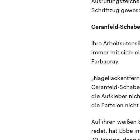
Ausrufungszeichen
Schriftzug gewese
Ceranfeld-Schaber
Ihre Arbeitsutens
immer mit sich: e
Farbspray.
„Nagellackentferne
Ceranfeld-Schaber 
die Aufkleber nich
die Parteien nich
Auf ihren weißen S
redet, hat Ebbe i
70-Jährige, denn 