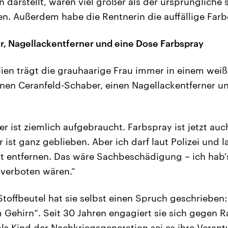
 darstellt, wären viel größer als der ursprüngliche
n. Außerdem habe die Rentnerin die auffällige Farb
, Nagellackentferner und eine Dose Farbspray
ilien trägt die grauhaarige Frau immer in einem weiß
inen Ceranfeld-Schaber, einen Nagellackentferner u
r ist ziemlich aufgebraucht. Farbspray ist jetzt auch
ist ganz geblieben. Aber ich darf laut Polizei und la
t entfernen. Das wäre Sachbeschädigung – ich hab's 
t verboten wären.“
toffbeutel hat sie selbst einen Spruch geschrieben:
m Gehirn“. Seit 30 Jahren engagiert sie sich gegen R
als Kind der Nachkriegsgeneration sei es ihre Veran