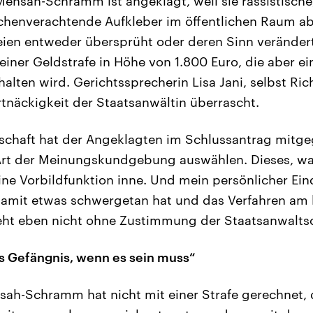
Mensah-Schramm ist angeklagt, weil sie rassistische
henverachtende Aufkleber im öffentlichen Raum ab
ien entweder übersprüht oder deren Sinn verändert
einer Geldstrafe in Höhe von 1.800 Euro, die aber ei
lten wird. Gerichtssprecherin Lisa Jani, selbst Rich
rtnäckigkeit der Staatsanwältin überrascht.
tschaft hat der Angeklagten im Schlussantrag mitg
Art der Meinungskundgebung auswählen. Dieses, was
eine Vorbildfunktion inne. Und mein persönlicher Ein
damit etwas schwergetan hat und das Verfahren am l
eht eben nicht ohne Zustimmung der Staatsanwaltsc
ns Gefängnis, wenn es sein muss“
nsah-Schramm hat nicht mit einer Strafe gerechnet,