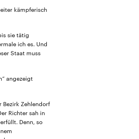
eiter kämpferisch
s sie tätig
rmale ich es. Und
eser Staat muss
n“ angezeigt
r Bezirk Zehlendorf
r Richter sah in
rfüllt. Denn, so
einem