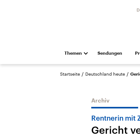
D
Themen
Sendungen
P
Die Nachrichten
Politik
/
/
Startseite
Deutschland heute
Geri
Hörspiel und Feature
Musik
Archiv
Rentnerin mit 
Gericht v
Landtagswahl Sachsen-
USA
Anhalt 2026
Aktuel