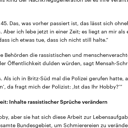
45. Das, was vorher passiert ist, das lässt sich ohne
ber ich lebe jetzt in einer Zeit; es liegt an mir als
dass ich etwas tue, dass ich nicht still halte.“
die Behörden die rassistischen und menschenverach
 der Öffentlichkeit dulden würden, sagt Mensah-Sc
s. Als ich in Britz-Süd mal die Polizei gerufen hatte, 
, da fragt mich der Polizist: ‚Ist das Ihr Hobby?‘“
it: Inhalte rassistischer Sprüche verändern
obby, aber sie hat sich diese Arbeit zur Lebensaufga
gesamte Bundesgebiet, um Schmierereien zu verände