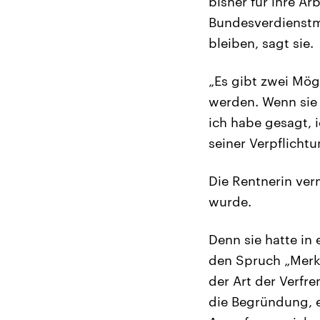
bisher für ihre A
Bundesverdienstme
bleiben, sagt sie.
„Es gibt zwei Mögl
werden. Wenn sie 
ich habe gesagt, 
seiner Verpflicht
Die Rentnerin ver
wurde.
Denn sie hatte in
den Spruch „Merk
der Art der Verfr
die Begründung, e