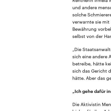
Rentnerin Irmela 
und andere mensc
solche Schmierere
verwarnte sie mit 
Bewährung vorbeha
selbst von der Ha
„Die Staatsanwal
sich eine andere 
betreibe, hätte k
sich das Gericht 
hätte. Aber das g
„Ich gehe dafür i
Die Aktivistin Me