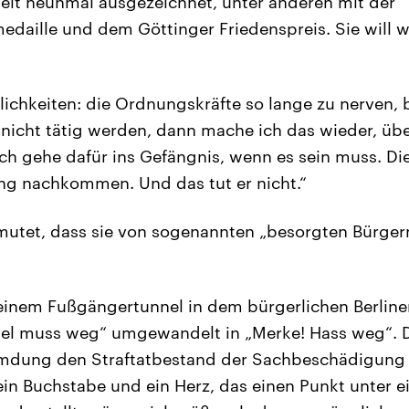
rbeit neunmal ausgezeichnet, unter anderen mit der
daille und dem Göttinger Friedenspreis. Sie will w
ichkeiten: die Ordnungskräfte so lange zu nerven, bi
nicht tätig werden, dann mache ich das wieder, übe
ich gehe dafür ins Gefängnis, wenn es sein muss. Di
ung nachkommen. Und das tut er nicht.“
mutet, dass sie von sogenannten „besorgten Bürger
 einem Fußgängertunnel in dem bürgerlichen Berline
el muss weg“ umgewandelt in „Merke! Hass weg“. De
emdung den Straftatbestand der Sachbeschädigung e
in Buchstabe und ein Herz, das einen Punkt unter 