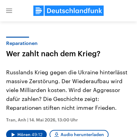
Close
menu
Reparationen
Themen
Wer zahlt nach dem Krieg?
Russlands Krieg gegen die Ukraine hinterlässt
massive Zerstörung. Der Wiederaufbau wird
viele Milliarden kosten. Wird der Aggressor
dafür zahlen? Die Geschichte zeigt:
Reparationen stiften nicht immer Frieden.
USA
Nahostkonflikt
Aktuelle Beiträge, Analysen und
Aktuelle Lage und Hinter
Der Überfall der palästine
Hintergründe
Tran, Anh
|
14. Mai 2026, 13:00 Uhr
Wirtschaftlich und militärisch
Terrororganisation Hamas
gehören die Vereinigten Staaten zu
Oktober 2023 auf Israel ha
den mächtigsten Ländern der Erde,
Region wieder die Gewalt 
Hören
49:12
Audio herunterladen
mit großem Einfluss auf das
Israel möchte die Hamas z