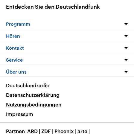
Entdecken Sie den Deutschlandfunk
Programm
Programm
Hören
Alle Sendungen
Livestream
Kontakt
Die Nachrichten
Audios
Hörerservice
Service
Nachrichtenleicht
Podcasts
Social Media
FAQ
Über uns
Neue Beiträge auf dlf.de
Deutschlandfunk App
Newsletter
Deutschlandradio
Themen-Schwerpunkte
Nachrichten App
Deutschlandradio
Veranstaltungen
Presse
Frequenzen
Datenschutzerklärung
Musikliste
Ausbildung und Karriere
Nutzungsbedingungen
RSS
Transparenz
Impressum
Korrekturen
Barrierefreiheit
Partner
ARD
|
ZDF
|
Phoenix
|
arte
|