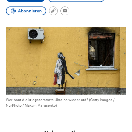
aktuelle Weltgeschehen.
Diese wird wie die Hisboll
Libanon vom Iran unterstüt
Abonnieren
Link
Email
Sendungen
Programm
Podcasts
kopieren/teilen
Audio-Archiv
Wer baut die kriegszerstörte Ukraine wieder auf? (Getty Images /
NurPhoto / Maxym Marusenko)