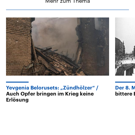
Mehr zum Thema
Yevgenia Belorusets: „Zündhölzer“
Der 8. M
Auch Opfer bringen im Krieg keine
bittere
Erlösung