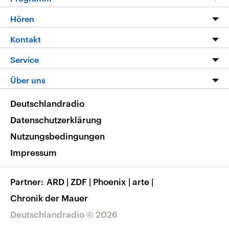
Programm
Hören
Alle Sendungen
Livestream
Kontakt
Die Nachrichten
Audios
Hörerservice
Service
Nachrichtenleicht
Podcasts
Social Media
FAQ
Über uns
Neue Beiträge auf dlf.de
Deutschlandfunk App
Newsletter
Deutschlandradio
Themen-Schwerpunkte
Nachrichten App
Deutschlandradio
Veranstaltungen
Presse
Frequenzen
Datenschutzerklärung
Musikliste
Ausbildung und Karriere
Nutzungsbedingungen
RSS
Transparenz
Impressum
Korrekturen
Barrierefreiheit
Partner
ARD
|
ZDF
|
Phoenix
|
arte
|
Chronik der Mauer
Deutschlandradio © 2026