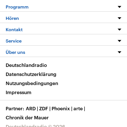
Programm
Programm
Hören
Alle Sendungen
Livestream
Kontakt
Die Nachrichten
Audios
Hörerservice
Service
Nachrichtenleicht
Podcasts
Social Media
FAQ
Über uns
Neue Beiträge auf dlf.de
Deutschlandfunk App
Newsletter
Deutschlandradio
Themen-Schwerpunkte
Nachrichten App
Deutschlandradio
Veranstaltungen
Presse
Frequenzen
Datenschutzerklärung
Musikliste
Ausbildung und Karriere
Nutzungsbedingungen
RSS
Transparenz
Impressum
Korrekturen
Barrierefreiheit
Partner
ARD
|
ZDF
|
Phoenix
|
arte
|
Chronik der Mauer
Deutschlandradio © 2026