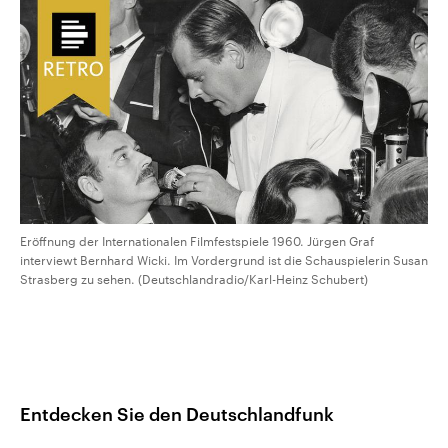
CDU, SPD und FDP regiert.-
aktuelle Weltgeschehen.
Umfragen, Prognosen,
Wahlprogramme, aktuelle Berichte
Sendungen
Programm
Podcasts
und Hintergründe zu den Parteien
und Kandidaten der anstehenden
Wahl.
Audio-Archiv
Eröffnung der Internationalen Filmfestspiele 1960. Jürgen Graf
interviewt Bernhard Wicki. Im Vordergrund ist die Schauspielerin Susan
Strasberg zu sehen. (Deutschlandradio/Karl-Heinz Schubert)
Entdecken Sie den Deutschlandfunk