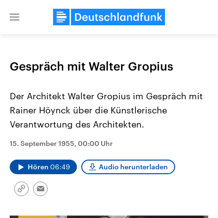
Close
menu
Gespräch mit Walter Gropius
Themen
Der Architekt Walter Gropius im Gespräch mit
Rainer Höynck über die Künstlerische
Verantwortung des Architekten.
15. September 1955, 00:00 Uhr
Hören
06:49
Audio herunterladen
Landtagswahl Sachsen-Anhalt
USA
2026
Aktuelle Beiträge, Analys
Alle Informationen
Hintergründe
Link
Sachsen-Anhalt wählt am 6.
Wirtschaftlich und militäri
Email
kopieren/teilen
September 2026 einen neuen
gehören die Vereinigten S
Landtag. Seit 2021 wird das
den mächtigsten Ländern 
Bundesland von einer Koalition aus
mit großem Einfluss auf d