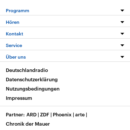
Programm
Programm
Hören
Alle Sendungen
Livestream
Kontakt
Die Nachrichten
Audios
Hörerservice
Service
Nachrichtenleicht
Podcasts
Social Media
FAQ
Über uns
Neue Beiträge auf dlf.de
Deutschlandfunk App
Newsletter
Deutschlandradio
Themen-Schwerpunkte
Nachrichten App
Deutschlandradio
Veranstaltungen
Presse
Frequenzen
Datenschutzerklärung
Musikliste
Ausbildung und Karriere
Nutzungsbedingungen
RSS
Transparenz
Impressum
Korrekturen
Barrierefreiheit
Partner
ARD
|
ZDF
|
Phoenix
|
arte
|
Chronik der Mauer