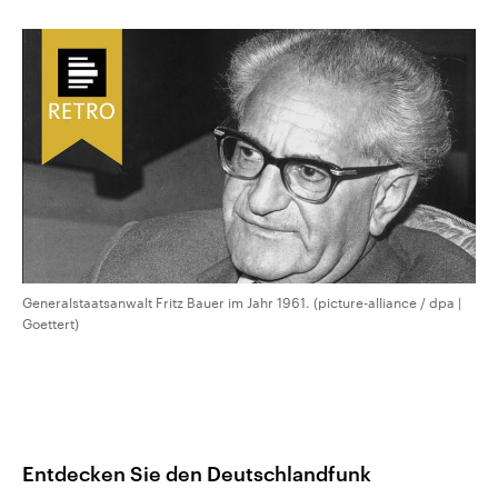
CDU, SPD und FDP regiert.-
aktuelle Weltgeschehen.
Umfragen, Prognosen,
Wahlprogramme, aktuelle Berichte
Sendungen
Programm
Podcasts
und Hintergründe zu den Parteien
und Kandidaten der anstehenden
Wahl.
Audio-Archiv
Generalstaatsanwalt Fritz Bauer im Jahr 1961. (picture-alliance / dpa |
Goettert)
Entdecken Sie den Deutschlandfunk