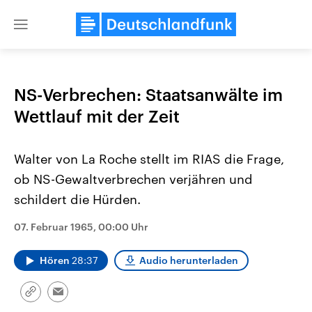
Close
menu
NS-Verbrechen: Staatsanwälte im
Themen
Wettlauf mit der Zeit
Walter von La Roche stellt im RIAS die Frage,
ob NS-Gewaltverbrechen verjähren und
schildert die Hürden.
07. Februar 1965, 00:00 Uhr
Landtagswahl Sachsen-Anhalt
USA
2026
Aktuelle Beiträge, Analys
Hören
28:37
Audio herunterladen
Alle Informationen
Hintergründe
Sachsen-Anhalt wählt am 6.
Wirtschaftlich und militäri
September 2026 einen neuen
gehören die Vereinigten S
Link
Landtag. Seit 2021 wird das
den mächtigsten Ländern 
Email
kopieren/teilen
Bundesland von einer Koalition aus
mit großem Einfluss auf d