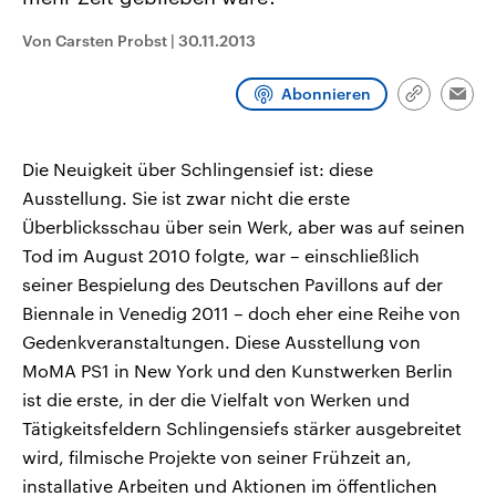
aktuelle Weltgeschehen.
Diese wird wie die Hisboll
Libanon vom Iran unterstüt
Von Carsten Probst
|
30.11.2013
Sendungen
Programm
Podcasts
Abonnieren
Link
Emai
kopieren/te
Audio-Archiv
Die Neuigkeit über Schlingensief ist: diese
Ausstellung. Sie ist zwar nicht die erste
Überblicksschau über sein Werk, aber was auf seinen
Tod im August 2010 folgte, war – einschließlich
seiner Bespielung des Deutschen Pavillons auf der
Biennale in Venedig 2011 – doch eher eine Reihe von
Gedenkveranstaltungen. Diese Ausstellung von
MoMA PS1 in New York und den Kunstwerken Berlin
ist die erste, in der die Vielfalt von Werken und
Tätigkeitsfeldern Schlingensiefs stärker ausgebreitet
wird, filmische Projekte von seiner Frühzeit an,
installative Arbeiten und Aktionen im öffentlichen