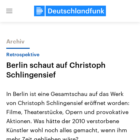
Close
menu
Archiv
Themen
Retrospektive
Berlin schaut auf Christoph
Schlingensief
In Berlin ist eine Gesamtschau auf das Werk
von Christoph Schlingensief eröffnet worden:
USA
Nahostkonflikt
Filme, Theaterstücke, Opern und provokative
Aktuelle Beiträge, Analysen und
Aktuelle Lage und Hinter
Der Überfall der palästine
Hintergründe
Aktionen. Was hätte der 2010 verstorbene
Wirtschaftlich und militärisch
Terrororganisation Hamas
gehören die Vereinigten Staaten zu
Oktober 2023 auf Israel ha
Künstler wohl noch alles gemacht, wenn ihm
den mächtigsten Ländern der Erde,
Region wieder die Gewalt 
mehr Zeit geblieben wäre?
mit großem Einfluss auf das
Israel möchte die Hamas z