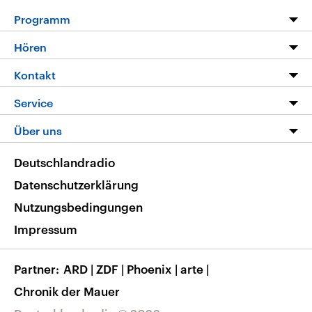
Programm
Programm
Hören
Alle Sendungen
Livestream
Kontakt
Die Nachrichten
Audios
Hörerservice
Service
Nachrichtenleicht
Podcasts
Social Media
FAQ
Über uns
Neue Beiträge auf dlf.de
Deutschlandfunk App
Newsletter
Deutschlandradio
Themen-Schwerpunkte
Nachrichten App
Deutschlandradio
Veranstaltungen
Presse
Frequenzen
Datenschutzerklärung
Musikliste
Ausbildung und Karriere
Nutzungsbedingungen
RSS
Transparenz
Impressum
Korrekturen
Barrierefreiheit
Partner
ARD
|
ZDF
|
Phoenix
|
arte
|
Chronik der Mauer