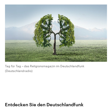
CDU, SPD und FDP regiert.-
aktuelle Weltgeschehen.
Umfragen, Prognosen,
Wahlprogramme, aktuelle Berichte
Sendungen
Programm
Podcasts
und Hintergründe zu den Parteien
und Kandidaten der anstehenden
Wahl.
Audio-Archiv
Tag für Tag – das Religionsmagazin im Deutschlandfunk
(Deutschlandradio)
Entdecken Sie den Deutschlandfunk