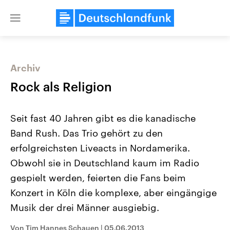
Close
menu
Archiv
Themen
Rock als Religion
Seit fast 40 Jahren gibt es die kanadische
Band Rush. Das Trio gehört zu den
erfolgreichsten Liveacts in Nordamerika.
Obwohl sie in Deutschland kaum im Radio
gespielt werden, feierten die Fans beim
Landtagswahl Sachsen-Anhalt
USA
2026
Aktuelle Beiträge, Analys
Konzert in Köln die komplexe, aber eingängige
Alle Informationen
Hintergründe
Sachsen-Anhalt wählt am 6.
Wirtschaftlich und militäri
Musik der drei Männer ausgiebig.
September 2026 einen neuen
gehören die Vereinigten S
Landtag. Seit 2021 wird das
den mächtigsten Ländern 
Von Tim Hannes Schauen
|
05.06.2013
Bundesland von einer Koalition aus
mit großem Einfluss auf d