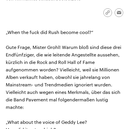
CDU, SPD und FDP regiert.-
aktuelle Weltgeschehen.
Umfragen, Prognosen,
Wahlprogramme, aktuelle Berichte
Link
Emai
Sendungen
Programm
Podcasts
und Hintergründe zu den Parteien
kopieren/te
und Kandidaten der anstehenden
Wahl.
„When the fuck did Rush become cool?“
Audio-Archiv
Gute Frage, Mister Grohl! Warum bloß sind diese drei
Endfünfziger, die wie leitende Angestellte aussehen,
kürzlich in die Rock and Roll Hall of Fame
aufgenommen worden? Vielleicht, weil sie Millionen
Alben verkauft haben, obwohl sie jahrelang von
Mainstream- und Trendmedien ignoriert wurden.
Vielleicht auch wegen eines Merkmals, über das sich
die Band Pavement mal folgendermaßen lustig
machte:
„What about the voice of Geddy Lee?