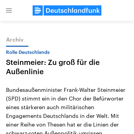
Close
menu
Archiv
Themen
Rolle Deutschlands
Steinmeier: Zu groß für die
Außenlinie
Bundesaußenminister Frank-Walter Steinmeier
(SPD) stimmt ein in den Chor der Befürworter
Landtagswahl Sachsen-Anhalt
USA
eines stärkeren auch militärischen
2026
Aktuelle Beiträge, Analys
Alle Informationen
Hintergründe
Engagements Deutschlands in der Welt. Mit
Sachsen-Anhalt wählt am 6.
Wirtschaftlich und militäri
September 2026 einen neuen
gehören die Vereinigten S
einer Reihe von Thesen hat er die Linien der
Landtag. Seit 2021 wird das
den mächtigsten Ländern 
schwarz-roten Außenpolitik umrissen.
Bundesland von einer Koalition aus
mit großem Einfluss auf d