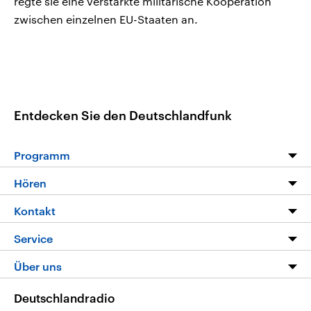
regte sie eine verstärkte militärische Kooperation
zwischen einzelnen EU-Staaten an.
Entdecken Sie den Deutschlandfunk
Programm
Programm
Hören
Alle Sendungen
Livestream
Kontakt
Die Nachrichten
Audios
Hörerservice
Service
Nachrichtenleicht
Podcasts
Social Media
FAQ
Über uns
Neue Beiträge auf dlf.de
Deutschlandfunk App
Newsletter
Deutschlandradio
Themen-Schwerpunkte
Nachrichten App
Deutschlandradio
Veranstaltungen