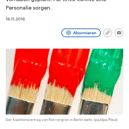
CDU, SPD und FDP regiert.-
aktuelle Weltgeschehen.
Personalie sorgen.
Umfragen, Prognosen,
Wahlprogramme, aktuelle Berichte
Sendungen
Programm
Podcasts
und Hintergründe zu den Parteien
16.11.2016
und Kandidaten der anstehenden
Wahl.
Audio-Archiv
Abonnieren
Link
Emai
kopieren/te
Der Koalitionsvertrag von Rot-rot-grün in Berlin steht. (pa/dpa/Pleul)