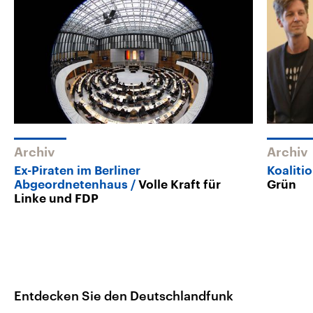
Archiv
Archiv
Ex-Piraten im Berliner
Koalitio
Abgeordnetenhaus
Volle Kraft für
Grün
Linke und FDP
Entdecken Sie den Deutschlandfunk