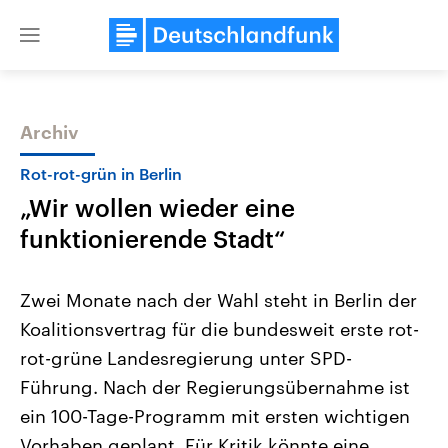
Close
menu
Archiv
Themen
Rot-rot-grün in Berlin
„Wir wollen wieder eine
funktionierende Stadt“
Zwei Monate nach der Wahl steht in Berlin der
Koalitionsvertrag für die bundesweit erste rot-
Landtagswahl Sachsen-Anhalt
USA
rot-grüne Landesregierung unter SPD-
2026
Aktuelle Beiträge, Analys
Alle Informationen
Hintergründe
Führung. Nach der Regierungsübernahme ist
Sachsen-Anhalt wählt am 6.
Wirtschaftlich und militäri
September 2026 einen neuen
gehören die Vereinigten S
ein 100-Tage-Programm mit ersten wichtigen
Landtag. Seit 2021 wird das
den mächtigsten Ländern 
Vorhaben geplant. Für Kritik könnte eine
Bundesland von einer Koalition aus
mit großem Einfluss auf d