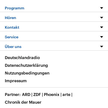
Programm
Programm
Hören
Alle Sendungen
Livestream
Kontakt
Die Nachrichten
Audios
Hörerservice
Service
Nachrichtenleicht
Podcasts
Social Media
FAQ
Über uns
Neue Beiträge auf dlf.de
Deutschlandfunk App
Newsletter
Deutschlandradio
Themen-Schwerpunkte
Nachrichten App
Deutschlandradio
Veranstaltungen
Presse
Frequenzen
Datenschutzerklärung
Musikliste
Ausbildung und Karriere
Nutzungsbedingungen
RSS
Transparenz
Impressum
Korrekturen
Barrierefreiheit
Partner
ARD
|
ZDF
|
Phoenix
|
arte
|
Chronik der Mauer