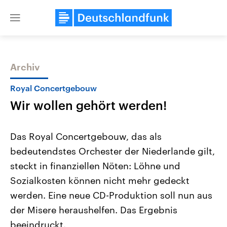
Close
menu
Archiv
Themen
Royal Concertgebouw
Wir wollen gehört werden!
Das Royal Concertgebouw, das als
bedeutendstes Orchester der Niederlande gilt,
steckt in finanziellen Nöten: Löhne und
Landtagswahl Sachsen-Anhalt
USA
Sozialkosten können nicht mehr gedeckt
2026
Aktuelle Beiträge, Analys
Alle Informationen
werden. Eine neue CD-Produktion soll nun aus
Hintergründe
Sachsen-Anhalt wählt am 6.
Wirtschaftlich und militäri
der Misere heraushelfen. Das Ergebnis
September 2026 einen neuen
gehören die Vereinigten S
Landtag. Seit 2021 wird das
den mächtigsten Ländern 
beeindruckt.
Bundesland von einer Koalition aus
mit großem Einfluss auf d