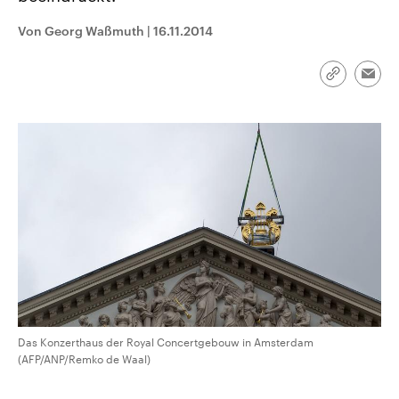
CDU, SPD und FDP regiert.-
aktuelle Weltgeschehen.
Umfragen, Prognosen,
Von Georg Waßmuth
|
16.11.2014
Wahlprogramme, aktuelle Berichte
Sendungen
Programm
Podcasts
und Hintergründe zu den Parteien
und Kandidaten der anstehenden
Link
Wahl.
Emai
kopieren/te
Audio-Archiv
Das Konzerthaus der Royal Concertgebouw in Amsterdam
(AFP/ANP/Remko de Waal)