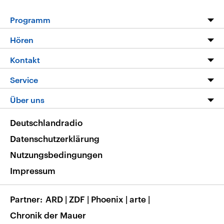
Programm
Programm
Hören
Alle Sendungen
Livestream
Kontakt
Die Nachrichten
Audios
Hörerservice
Service
Nachrichtenleicht
Podcasts
Social Media
FAQ
Über uns
Neue Beiträge auf dlf.de
Deutschlandfunk App
Newsletter
Deutschlandradio
Themen-Schwerpunkte
Nachrichten App
Deutschlandradio
Veranstaltungen
Presse
Frequenzen
Datenschutzerklärung
Musikliste
Ausbildung und Karriere
Nutzungsbedingungen
RSS
Transparenz
Impressum
Korrekturen
Barrierefreiheit
Partner
ARD
|
ZDF
|
Phoenix
|
arte
|
Chronik der Mauer