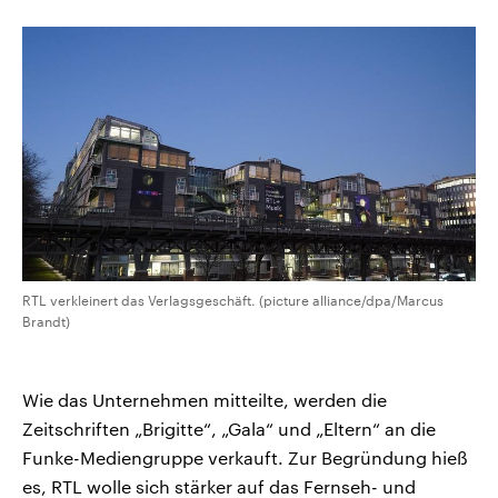
CDU, SPD und FDP regiert.-
aktuelle Weltgeschehen.
Umfragen, Prognosen,
Wahlprogramme, aktuelle Berichte
Sendungen
Programm
Podcasts
und Hintergründe zu den Parteien
und Kandidaten der anstehenden
Wahl.
Audio-Archiv
RTL verkleinert das Verlagsgeschäft. (picture alliance/dpa/Marcus
Brandt)
Wie das Unternehmen mitteilte, werden die
Zeitschriften „Brigitte“, „Gala“ und „Eltern“ an die
Funke-Mediengruppe verkauft. Zur Begründung hieß
es, RTL wolle sich stärker auf das Fernseh- und