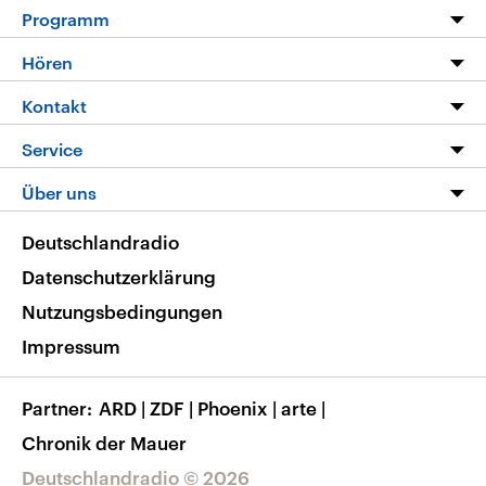
Programm
Programm
Hören
Alle Sendungen
Livestream
Kontakt
Die Nachrichten
Audios
Hörerservice
Service
Nachrichtenleicht
Podcasts
Social Media
FAQ
Über uns
Neue Beiträge auf dlf.de
Deutschlandfunk App
Newsletter
Deutschlandradio
Themen-Schwerpunkte
Nachrichten App
Deutschlandradio
Veranstaltungen
Presse
Frequenzen
Datenschutzerklärung
Musikliste
Ausbildung und Karriere
Nutzungsbedingungen
RSS
Transparenz
Impressum
Korrekturen
Barrierefreiheit
Partner
ARD
|
ZDF
|
Phoenix
|
arte
|
Chronik der Mauer
Deutschlandradio © 2026